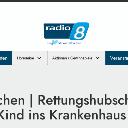
hten
Veransta
Hörerreise
Aktionen / Gewinnspiele
chen | Rettungshubsc
 Kind ins Krankenhaus