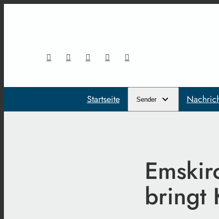
Startseite
Nachric
Sender
Emskir
bringt