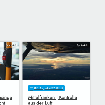
Symbolbild
Symbolbild
07
. August 2026 09:14
notes
nsinge
Mittelfranken | Kontrolle
cht
aus der Luft