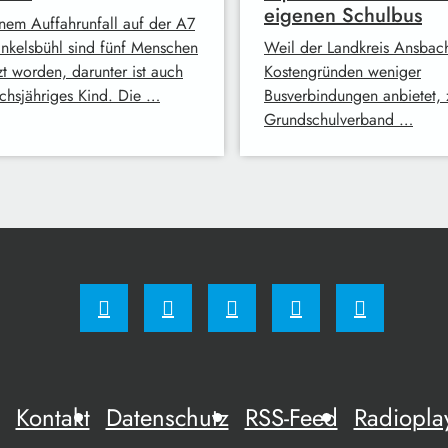
eigenen Schulbus
inem Auffahrunfall auf der A7
inkelsbühl sind fünf Menschen
Weil der Landkreis Ansbac
zt worden, darunter ist auch
Kostengründen weniger
echsjähriges Kind. Die …
Busverbindungen anbietet, 
Grundschulverband …
Kontakt
Datenschutz
RSS-Feed
Radiopla