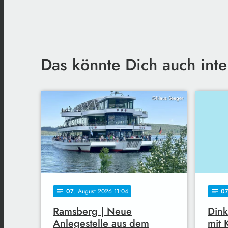
Das könnte Dich auch inte
©Klaus Seeger
07
. August 2026 11:04
0
notes
notes
Ramsberg | Neue
Dink
Anlegestelle aus dem
mit 