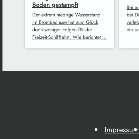
Boden gestampft
Bei e
Der extrem niedrige Wasserstand
bei D
im Brombachsee hat zum Glück
verlet
doch weniger Folgen für die
ein s
Freizeit-Schifffahrt. Wie berichtet …
Impressum