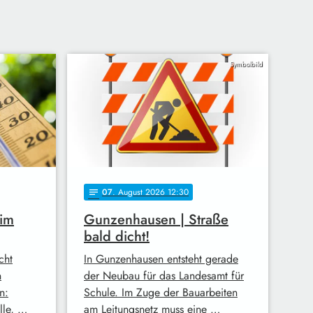
Symbolbild
07
. August 2026 12:30
notes
 im
Gunzenhausen | Straße
bald dicht!
cht
In Gunzenhausen entsteht gerade
n
der Neubau für das Landesamt für
n:
Schule. Im Zuge der Bauarbeiten
lle, …
am Leitungsnetz muss eine …