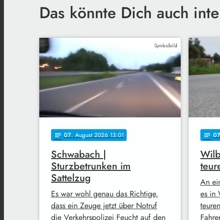
Das könnte Dich auch inte
Symbolbild
07
. August 2026 13:01
0
notes
notes
Schwabach |
Wilb
Sturzbetrunken im
teur
Sattelzug
An ei
Es war wohl genau das Richtige,
es in 
dass ein Zeuge jetzt über Notruf
teure
die Verkehrspolizei Feucht auf den
Fahre