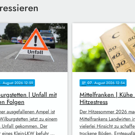
ressieren
Symbolbild
7
. August 2026 12:59
07
. August 2026 12:54
notes
urgstetten | Unfall mit
Mittelfranken | Kühe
en Folgen
Hitzestress
ner ausgefallenen Ampel ist
Der Hitzesommer 2026 ma
Wilburgstetten jetzt zu einem
Mittelfrankens Landwirten i
n Unfall gekommen. Der
vielerlei Hinsicht zu schaffe
r eines Klein-LKW befuhr …
trockene Böden, Ernteausfä