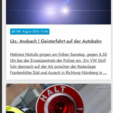
08
. August 2026 13:44
notes
Lks. Ansbach | Geisterfahrt auf der Autobahn
Mehrere Notrufe gingen am frühen Samstag, gegen 4.55
Uhr bei der Einsatzzentrale der Polizei ein. Ein VW Golf
fuhr demnach auf der A6 zwischen der Rastanlage
Frankenhöhe Süd und Aurach in Richtung Nürnberg in …
Symbolbild