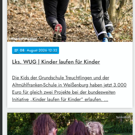
08
. August 2026 12:32
notes
Lks. WUG | Kinder laufen für Kinder
Die Kids der Grundschule Treuchtlingen und der
Altmühlfranken-Schule in Weißenburg haben jetzt 3.000
Euro für gleich zwei Projekte bei der bundesweiten
Initiative „Kinder laufen für Kinder“ erlaufen. …
Symbolbild