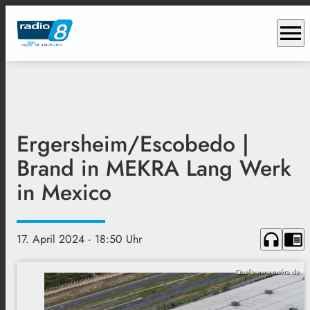
menu
Ergersheim/Escobedo |
Brand in MEKRA Lang Werk
in Mexico
headphones
chrome_reader_mode
17. April 2024
· 18:50 Uhr
Quelle www.mekra.de