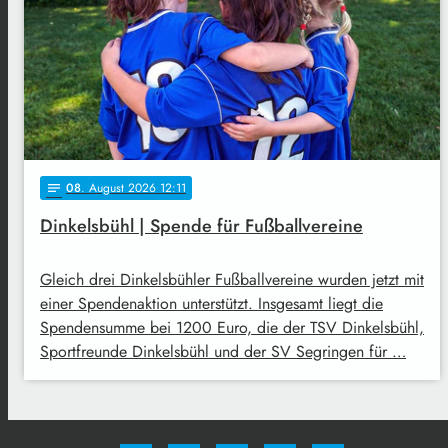
08
. August 2026 12:11
notes
Dinkelsbühl | Spende für Fußballvereine
Gleich drei Dinkelsbühler Fußballvereine wurden jetzt mit
einer Spendenaktion unterstützt. Insgesamt liegt die
Spendensumme bei 1200 Euro, die der TSV Dinkelsbühl,
Sportfreunde Dinkelsbühl und der SV Segringen für …