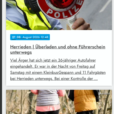
08
. August 2026 12:48
notes
Herrieden | Überladen und ohne Führerschein
unterwegs
Viel Ärger hat sich jetzt ein 36-jähriger Autofahrer
eingehandelt. Er war in der Nacht von Freitag auf
Samstag mit einem Kleinbus-Gespann und 11 Fahrgästen
bei Herrieden unterwegs. Bei einer Kontrolle der …
Symbolbild