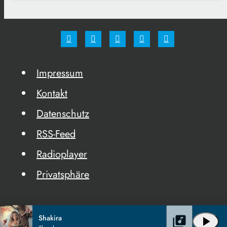
Impressum
Kontakt
Datenschutz
RSS-Feed
Radioplayer
Privatsphäre
Shakira
library_music
play_arrow