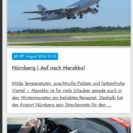
07
. August 2026 15:35
notes
Nürnberg | Auf nach Marokko!
Milde Temperaturen, prachtvolle Paläste und farbenfrohe
Viertel – Marokko ist für viele Urlauber gerade auch in
den Wintermonaten ein beliebtes Reiseziel. Deshalb hat
der Airport Nürnberg sein Streckennetz für den …
Symbolbild