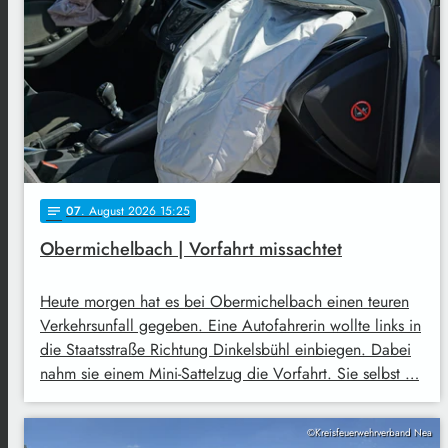
07
. August 2026 15:25
notes
Obermichelbach | Vorfahrt missachtet
Heute morgen hat es bei Obermichelbach einen teuren
Verkehrsunfall gegeben. Eine Autofahrerin wollte links in
die Staatsstraße Richtung Dinkelsbühl einbiegen. Dabei
nahm sie einem Mini-Sattelzug die Vorfahrt. Sie selbst …
©Kreisfeuerwehrverband Nea