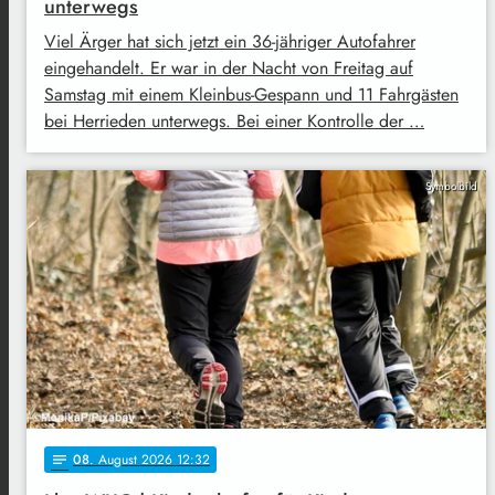
unterwegs
Viel Ärger hat sich jetzt ein 36-jähriger Autofahrer
eingehandelt. Er war in der Nacht von Freitag auf
Samstag mit einem Kleinbus-Gespann und 11 Fahrgästen
bei Herrieden unterwegs. Bei einer Kontrolle der …
Symbolbild
08
. August 2026 12:32
notes