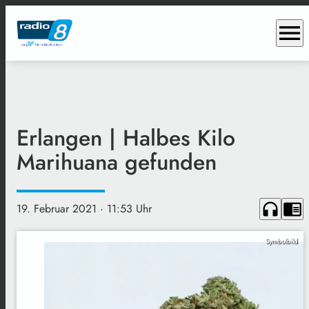
menu
Erlangen | Halbes Kilo
Marihuana gefunden
headphones
chrome_reader_mode
19. Februar 2021
· 11:53 Uhr
Symbolbild