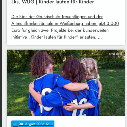
Lks. WUG | Kinder laufen für Kinder
Die Kids der Grundschule Treuchtlingen und der
Altmühlfranken-Schule in Weißenburg haben jetzt 3.000
Euro für gleich zwei Projekte bei der bundesweiten
Initiative „Kinder laufen für Kinder“ erlaufen. …
Symbolbild
08
. August 2026 12:11
notes