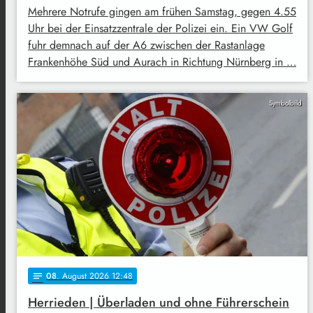
Mehrere Notrufe gingen am frühen Samstag, gegen 4.55
Uhr bei der Einsatzzentrale der Polizei ein. Ein VW Golf
fuhr demnach auf der A6 zwischen der Rastanlage
Frankenhöhe Süd und Aurach in Richtung Nürnberg in …
Symbolbild
08
. August 2026 12:48
notes
Herrieden | Überladen und ohne Führerschein