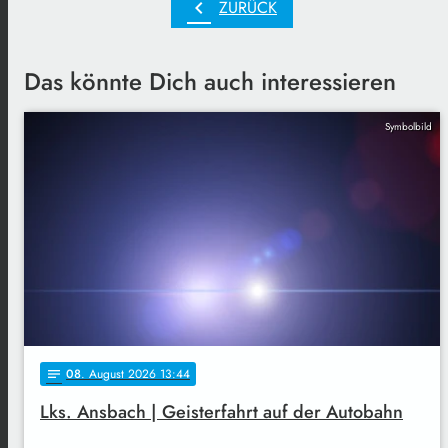
chevron_left
ZURÜCK
Das könnte Dich auch interessieren
Symbolbild
08
. August 2026 13:44
notes
Lks. Ansbach | Geisterfahrt auf der Autobahn