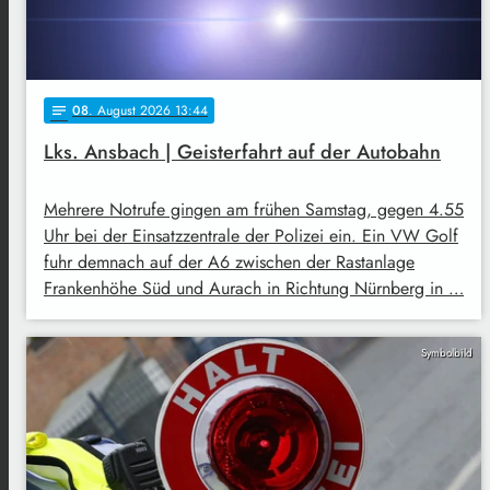
08
. August 2026 13:44
notes
Lks. Ansbach | Geisterfahrt auf der Autobahn
Mehrere Notrufe gingen am frühen Samstag, gegen 4.55
Uhr bei der Einsatzzentrale der Polizei ein. Ein VW Golf
fuhr demnach auf der A6 zwischen der Rastanlage
Frankenhöhe Süd und Aurach in Richtung Nürnberg in …
Symbolbild