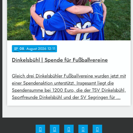
08
. August 2026 12:11
notes
Dinkelsbühl | Spende für Fußballvereine
Gleich drei Dinkelsbühler Fußballvereine wurden jetzt mit
einer Spendenaktion unterstützt. Insgesamt liegt die
Spendensumme bei 1200 Euro, die der TSV Dinkelsbühl,
Sportfreunde Dinkelsbühl und der SV Segringen für …