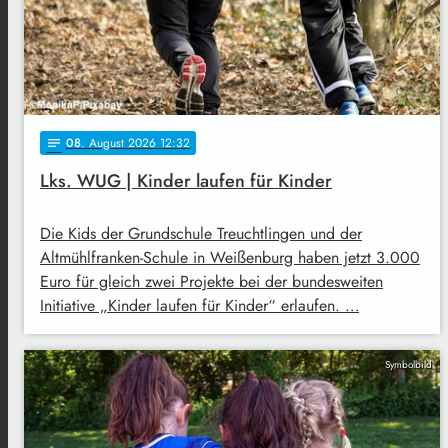
08
. August 2026 12:32
notes
Lks. WUG | Kinder laufen für Kinder
Die Kids der Grundschule Treuchtlingen und der
Altmühlfranken-Schule in Weißenburg haben jetzt 3.000
Euro für gleich zwei Projekte bei der bundesweiten
Initiative „Kinder laufen für Kinder“ erlaufen. …
Symbolbild