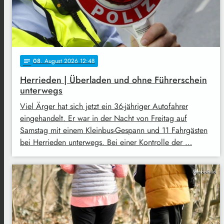
08
. August 2026 12:48
notes
Herrieden | Überladen und ohne Führerschein
unterwegs
Viel Ärger hat sich jetzt ein 36-jähriger Autofahrer
eingehandelt. Er war in der Nacht von Freitag auf
Samstag mit einem Kleinbus-Gespann und 11 Fahrgästen
bei Herrieden unterwegs. Bei einer Kontrolle der …
Symbolbild