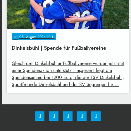
08
. August 2026 12:11
notes
Dinkelsbühl | Spende für Fußballvereine
Gleich drei Dinkelsbühler Fußballvereine wurden jetzt mit
einer Spendenaktion unterstützt. Insgesamt liegt die
Spendensumme bei 1200 Euro, die der TSV Dinkelsbühl,
Sportfreunde Dinkelsbühl und der SV Segringen für …