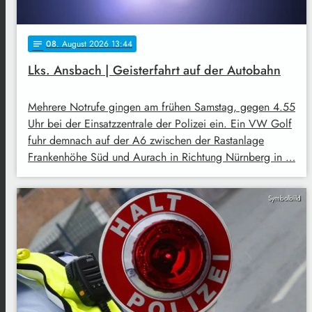
08
. August 2026 13:44
notes
Lks. Ansbach | Geisterfahrt auf der Autobahn
Mehrere Notrufe gingen am frühen Samstag, gegen 4.55
Uhr bei der Einsatzzentrale der Polizei ein. Ein VW Golf
fuhr demnach auf der A6 zwischen der Rastanlage
Frankenhöhe Süd und Aurach in Richtung Nürnberg in …
Symbolbild