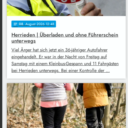
08
. August 2026 12:48
notes
Herrieden | Überladen und ohne Führerschein
unterwegs
Viel Ärger hat sich jetzt ein 36-jähriger Autofahrer
eingehandelt. Er war in der Nacht von Freitag auf
Samstag mit einem Kleinbus-Gespann und 11 Fahrgästen
bei Herrieden unterwegs. Bei einer Kontrolle der …
Symbolbild