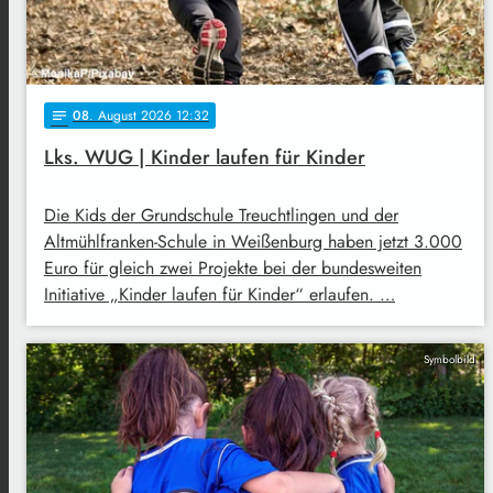
08
. August 2026 12:32
notes
Lks. WUG | Kinder laufen für Kinder
Die Kids der Grundschule Treuchtlingen und der
Altmühlfranken-Schule in Weißenburg haben jetzt 3.000
Euro für gleich zwei Projekte bei der bundesweiten
Initiative „Kinder laufen für Kinder“ erlaufen. …
Symbolbild