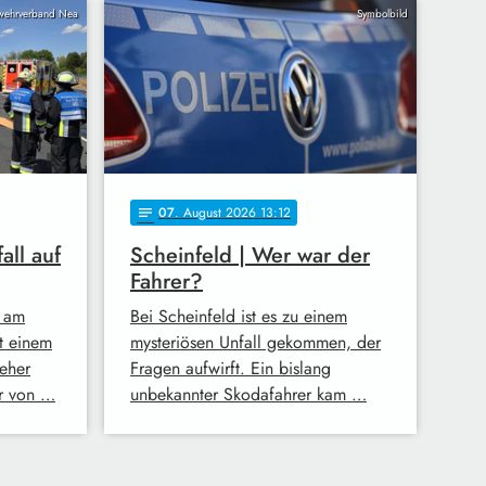
wehrverband Nea
Symbolbild
07
. August 2026 13:12
notes
all auf
Scheinfeld | Wer war der
Fahrer?
 am
Bei Scheinfeld ist es zu einem
t einem
mysteriösen Unfall gekommen, der
eher
Fragen aufwirft. Ein bislang
er von …
unbekannter Skodafahrer kam …