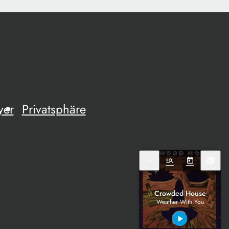
yer
Privatsphäre
expand_more
manage_search
today
library_music
Crowded House
Weather With You
play_arrow