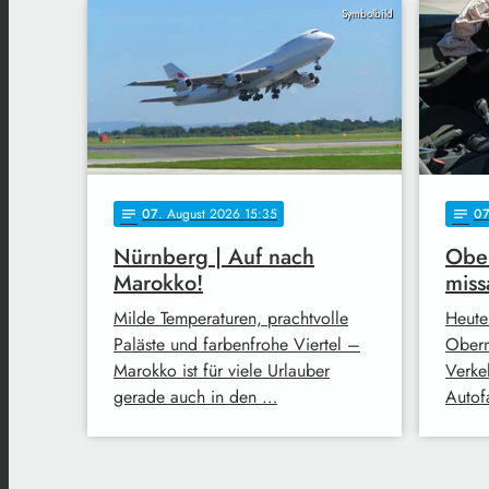
Symbolbild
07
. August 2026 15:35
0
notes
notes
Nürnberg | Auf nach
Ober
Marokko!
miss
Milde Temperaturen, prachtvolle
Heute
Paläste und farbenfrohe Viertel –
Oberm
Marokko ist für viele Urlauber
Verke
gerade auch in den …
Autofa