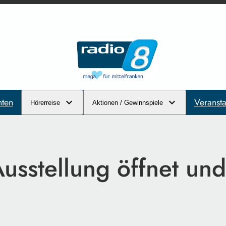
hten
Veransta
Hörerreise
Aktionen / Gewinnspiele
sstellung öffnet und