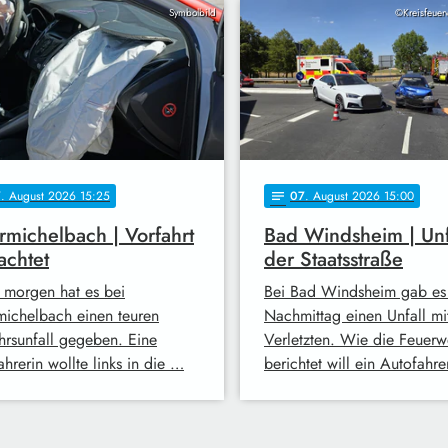
Symbolbild
©Kreisfeuer
7
. August 2026 15:25
07
. August 2026 15:00
notes
michelbach | Vorfahrt
Bad Windsheim | Unf
achtet
der Staatsstraße
 morgen hat es bei
Bei Bad Windsheim gab es
ichelbach einen teuren
Nachmittag einen Unfall mi
hrsunfall gegeben. Eine
Verletzten. Wie die Feuerw
hrerin wollte links in die …
berichtet will ein Autofahr