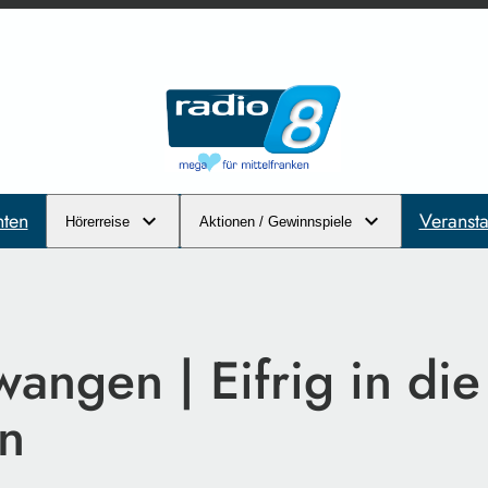
hten
Veransta
Hörerreise
Aktionen / Gewinnspiele
angen | Eifrig in die
en