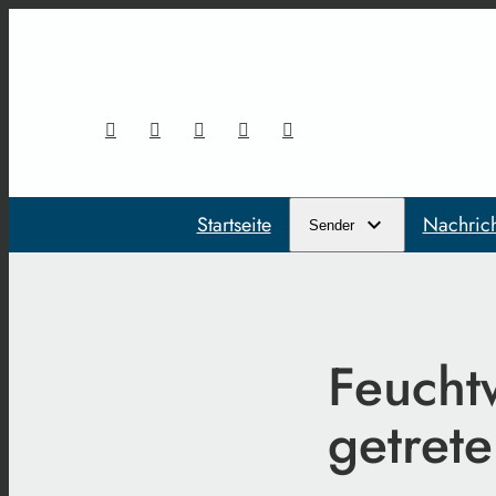
Startseite
Nachric
Sender
Feuchtw
getret