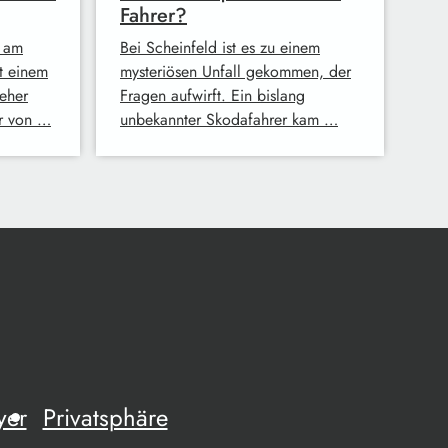
Fahrer?
 am
Bei Scheinfeld ist es zu einem
t einem
mysteriösen Unfall gekommen, der
eher
Fragen aufwirft. Ein bislang
er von …
unbekannter Skodafahrer kam …
yer
Privatsphäre