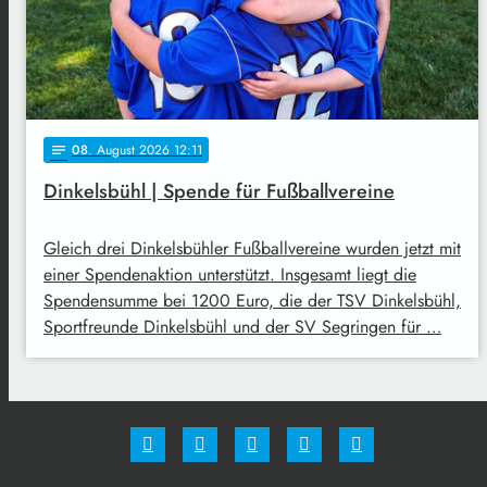
08
. August 2026 12:11
notes
Dinkelsbühl | Spende für Fußballvereine
Gleich drei Dinkelsbühler Fußballvereine wurden jetzt mit
einer Spendenaktion unterstützt. Insgesamt liegt die
Spendensumme bei 1200 Euro, die der TSV Dinkelsbühl,
Sportfreunde Dinkelsbühl und der SV Segringen für …