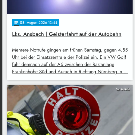
08
. August 2026 13:44
notes
Lks. Ansbach | Geisterfahrt auf der Autobahn
Mehrere Notrufe gingen am frühen Samstag, gegen 4.55
Uhr bei der Einsatzzentrale der Polizei ein. Ein VW Golf
fuhr demnach auf der A6 zwischen der Rastanlage
Frankenhöhe Süd und Aurach in Richtung Nürnberg in …
Symbolbild