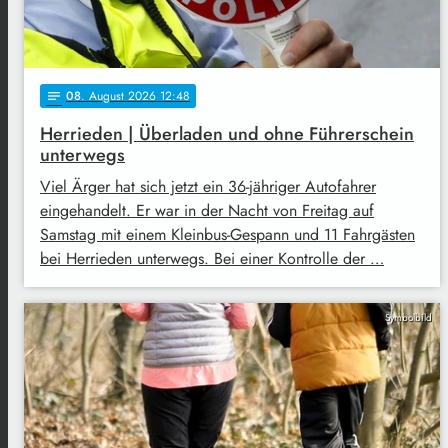
08
. August 2026 12:48
notes
Herrieden | Überladen und ohne Führerschein
unterwegs
Viel Ärger hat sich jetzt ein 36-jähriger Autofahrer
eingehandelt. Er war in der Nacht von Freitag auf
Samstag mit einem Kleinbus-Gespann und 11 Fahrgästen
bei Herrieden unterwegs. Bei einer Kontrolle der …
Symbolbild