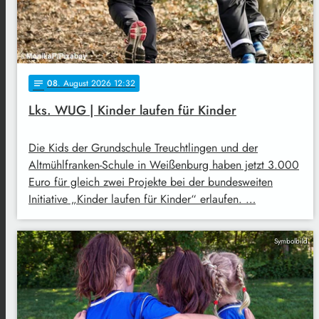
08
. August 2026 12:32
notes
Lks. WUG | Kinder laufen für Kinder
Die Kids der Grundschule Treuchtlingen und der
Altmühlfranken-Schule in Weißenburg haben jetzt 3.000
Euro für gleich zwei Projekte bei der bundesweiten
Initiative „Kinder laufen für Kinder“ erlaufen. …
Symbolbild