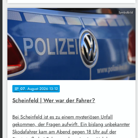
Symbolbild
07
. August 2026 13:12
notes
Scheinfeld | Wer war der Fahrer?
Bei Scheinfeld ist es zu einem mysteriösen Unfall
gekommen, der Fragen aufwirft. Ein bislang unbekannter
Skodafahrer kam am Abend gegen 18 Uhr auf der