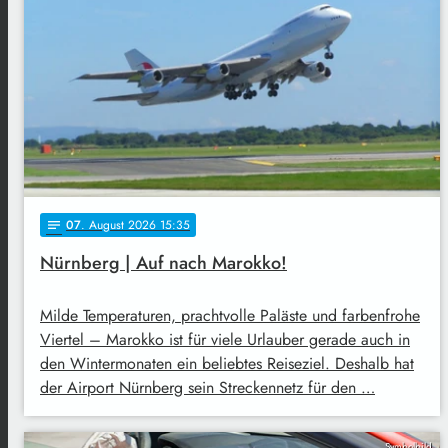
07
. August 2026 15:35
notes
Nürnberg | Auf nach Marokko!
Milde Temperaturen, prachtvolle Paläste und farbenfrohe
Viertel – Marokko ist für viele Urlauber gerade auch in
den Wintermonaten ein beliebtes Reiseziel. Deshalb hat
der Airport Nürnberg sein Streckennetz für den …
Symbolbild