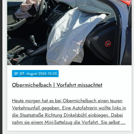
07
. August 2026 15:25
notes
Obermichelbach | Vorfahrt missachtet
Heute morgen hat es bei Obermichelbach einen teuren
Verkehrsunfall gegeben. Eine Autofahrerin wollte links in
die Staatsstraße Richtung Dinkelsbühl einbiegen. Dabei
nahm sie einem Mini-Sattelzug die Vorfahrt. Sie selbst …