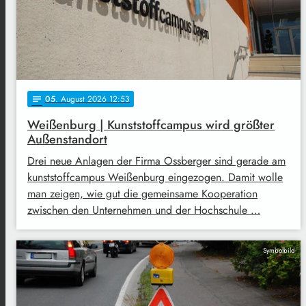
05
. August 2026 12:53
notes
Weißenburg | Kunststoffcampus wird größter
Außenstandort
Drei neue Anlagen der Firma Ossberger sind gerade am
kunststoffcampus Weißenburg eingezogen. Damit wolle
man zeigen, wie gut die gemeinsame Kooperation
zwischen den Unternehmen und der Hochschule …
Symbolbild