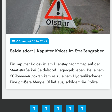
05
. August 2026 12:47
notes
Seidelsdorf | Kaputter Koloss im Straßengraben
Ein kaputter Koloss ist am Dienstagnachmittag auf der
Staatsstraße bei Seidelsdorf liegengeblieben. Bei einem
60-Tonnen-Autokran kam es zu einem Hydraulikschaden.
Eine größere Menge Öl lief aus, schildert die Polizei. …