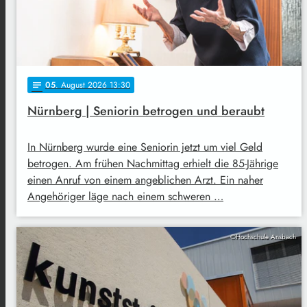
05
. August 2026 13:30
notes
Nürnberg | Seniorin betrogen und beraubt
In Nürnberg wurde eine Seniorin jetzt um viel Geld
betrogen. Am frühen Nachmittag erhielt die 85-Jährige
einen Anruf von einem angeblichen Arzt. Ein naher
Angehöriger läge nach einem schweren …
©Hochschule Ansbach