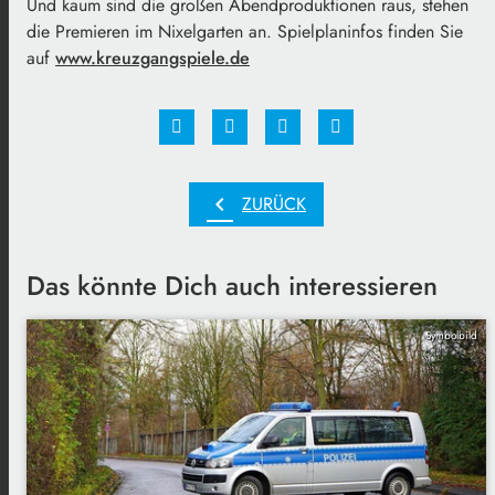
Und kaum sind die großen Abendproduktionen raus, stehen
die Premieren im Nixelgarten an. Spielplaninfos finden Sie
auf
www.kreuzgangspiele.de
chevron_left
ZURÜCK
Das könnte Dich auch interessieren
Symbolbild