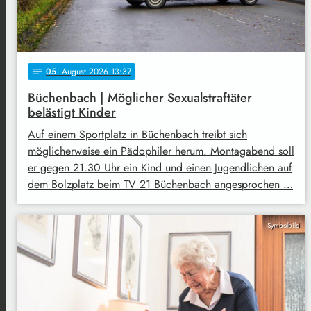
05
. August 2026 13:37
notes
Büchenbach | Möglicher Sexualstraftäter
belästigt Kinder
Auf einem Sportplatz in Büchenbach treibt sich
möglicherweise ein Pädophiler herum. Montagabend soll
er gegen 21.30 Uhr ein Kind und einen Jugendlichen auf
dem Bolzplatz beim TV 21 Büchenbach angesprochen …
Symbolbild