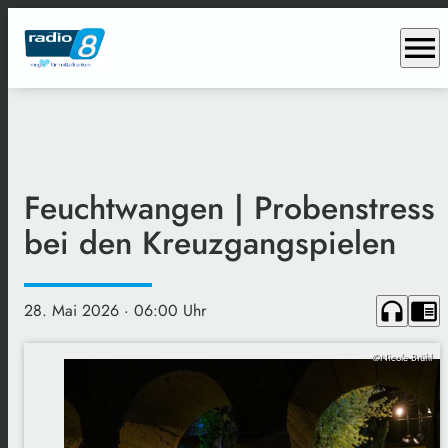
menu
Feuchtwangen | Probenstress
bei den Kreuzgangspielen
headphones
chrome_reader_mode
28. Mai 2026
· 06:00 Uhr
©Nicole Brühl