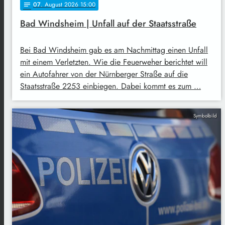
07
. August 2026 15:00
notes
Bad Windsheim | Unfall auf der Staatsstraße
Bei Bad Windsheim gab es am Nachmittag einen Unfall
mit einem Verletzten. Wie die Feuerweher berichtet will
ein Autofahrer von der Nürnberger Straße auf die
Staatsstraße 2253 einbiegen. Dabei kommt es zum …
Symbolbild