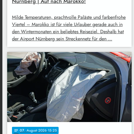
Nürnberg | Auf nach Marokko!
Milde Temperaturen, prachtvolle Paläste und farbenfrohe
Viertel – Marokko ist für viele Urlauber gerade auch in
den Wintermonaten ein beliebtes Reiseziel. Deshalb hat
der Airport Nürnberg sein Streckennetz für den …
Symbolbild
07
. August 2026 15:25
notes