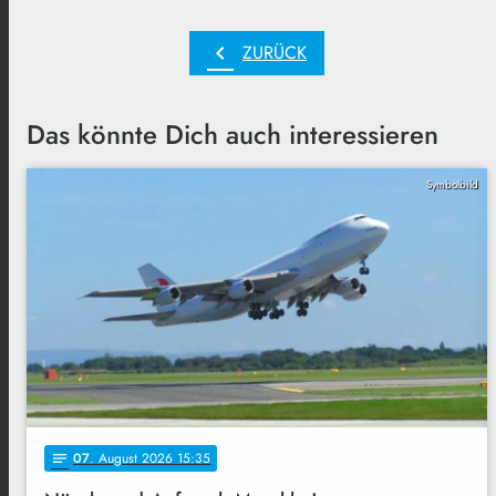
chevron_left
ZURÜCK
Das könnte Dich auch interessieren
Symbolbild
07
. August 2026 15:35
notes