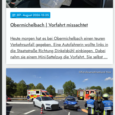
07
. August 2026 15:25
notes
Obermichelbach | Vorfahrt missachtet
Heute morgen hat es bei Obermichelbach einen teuren
Verkehrsunfall gegeben. Eine Autofahrerin wollte links in
die Staatsstraße Richtung Dinkelsbühl einbiegen. Dabei
nahm sie einem Mini-Sattelzug die Vorfahrt. Sie selbst …
©Kreisfeuerwehrverband Nea