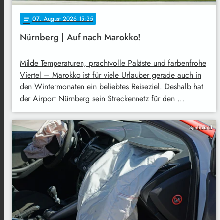
07
. August 2026 15:35
notes
Nürnberg | Auf nach Marokko!
Milde Temperaturen, prachtvolle Paläste und farbenfrohe
Viertel – Marokko ist für viele Urlauber gerade auch in
den Wintermonaten ein beliebtes Reiseziel. Deshalb hat
der Airport Nürnberg sein Streckennetz für den …
Symbolbild