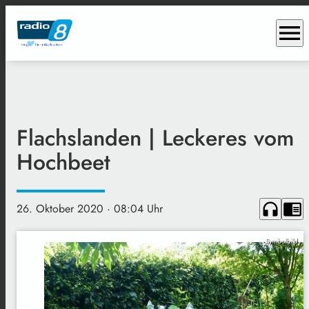
menu
Flachslanden | Leckeres vom
Hochbeet
headphones
chrome_reader_mode
26. Oktober 2020
· 08:04 Uhr
Symbolbild