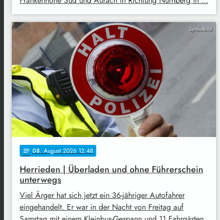
Frankenhöhe Süd und Aurach in Richtung Nürnberg in …
Symbolbild
08
. August 2026 12:48
notes
Herrieden | Überladen und ohne Führerschein
unterwegs
Viel Ärger hat sich jetzt ein 36-jähriger Autofahrer
eingehandelt. Er war in der Nacht von Freitag auf
Samstag mit einem Kleinbus-Gespann und 11 Fahrgästen