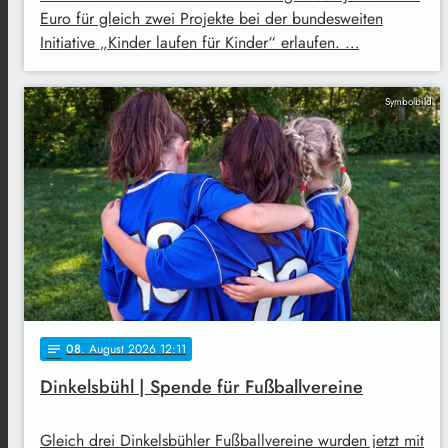
Euro für gleich zwei Projekte bei der bundesweiten
Initiative „Kinder laufen für Kinder“ erlaufen. …
Symbolbild
08
. August 2026 12:11
notes
Dinkelsbühl | Spende für Fußballvereine
Gleich drei Dinkelsbühler Fußballvereine wurden jetzt mit