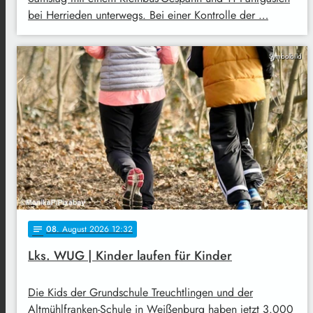
bei Herrieden unterwegs. Bei einer Kontrolle der …
Symbolbild
08
. August 2026 12:32
notes
Lks. WUG | Kinder laufen für Kinder
Die Kids der Grundschule Treuchtlingen und der
Altmühlfranken-Schule in Weißenburg haben jetzt 3.000