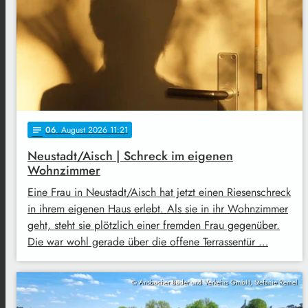
06
. August 2026 11:21
notes
Neustadt/Aisch | Schreck im eigenen
Wohnzimmer
Eine Frau in Neustadt/Aisch hat jetzt einen Riesenschreck
in ihrem eigenen Haus erlebt. Als sie in ihr Wohnzimmer
geht, steht sie plötzlich einer fremden Frau gegenüber.
Die war wohl gerade über die offene Terrassentür …
© Ansbacher Bäder und Verkehrs GmbH, Stefanie Remel