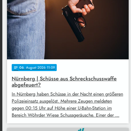
06
. August 2026 11:09
notes
Nürnberg | Schüsse aus Schreckschusswaffe
abgefeuert?
In Nürnberg haben Schüsse in der Nacht einen größeren
Polizeieinsatz ausgelöst. Mehrere Zeugen meldeten
gegen 00:15 Uhr auf Höhe einer U-Bahn-Station im
Bereich Wöhrder Wiese Schussgeräusche. Einer der …