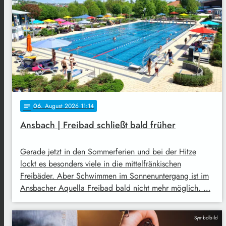
06
. August 2026 11:14
notes
Ansbach | Freibad schließt bald früher
Gerade jetzt in den Sommerferien und bei der Hitze
lockt es besonders viele in die mittelfränkischen
Freibäder. Aber Schwimmen im Sonnenuntergang ist im
Ansbacher Aquella Freibad bald nicht mehr möglich. …
Symbolbild