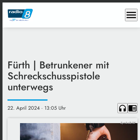
menu
Fürth | Betrunkener mit
Schreckschusspistole
unterwegs
headphones
chrome_reader_mode
22. April 2024
· 13:05 Uhr
Symbolbild