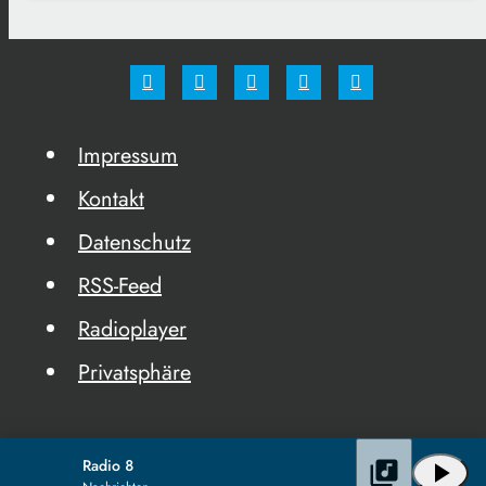
Impressum
Kontakt
Datenschutz
RSS-Feed
Radioplayer
Privatsphäre
Radio 8
library_music
play_arrow