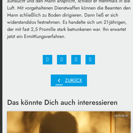
auftaucht und den Mann anspricht, schießt er mehrmals in die
Luft. Mit vorgehaltenen Dienstwaffen können die Beamten den
Mann schließlich zu Boden dirigieren. Dann ließ er sich
widerstandslos festnehmen. Es handelte sich um 21-Jährigen,
der mit fast 2,5 Promille stark betrunkenen war. Ihn erwartet
jetzt ein Ermittlungsverfahren.
chevron_left
ZURÜCK
Das könnte Dich auch interessieren
Symbolbild