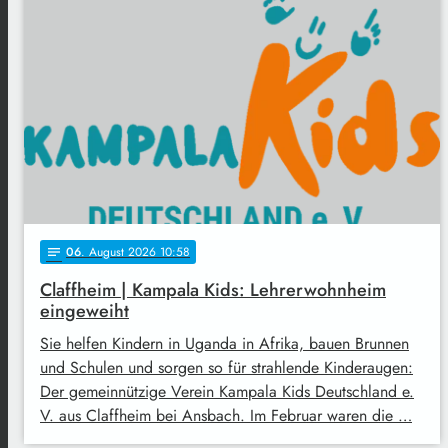
06
. August 2026 10:58
notes
Claffheim | Kampala Kids: Lehrerwohnheim
eingeweiht
Sie helfen Kindern in Uganda in Afrika, bauen Brunnen
und Schulen und sorgen so für strahlende Kinderaugen:
Der gemeinnützige Verein Kampala Kids Deutschland e.
V. aus Claffheim bei Ansbach. Im Februar waren die …