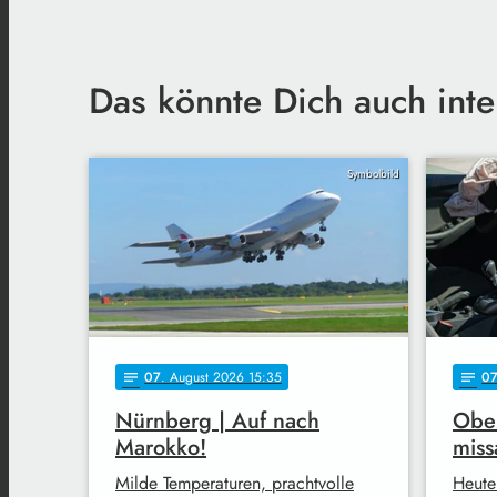
Das könnte Dich auch inte
Symbolbild
07
. August 2026 15:35
0
notes
notes
Nürnberg | Auf nach
Ober
Marokko!
miss
Milde Temperaturen, prachtvolle
Heute