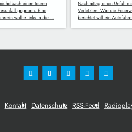
ichelbach einen teuren
Nachmittag einen Unfall mi
hrsunfall gegeben. Eine
Verletzten. Wie die Feuerw
hrerin wollte links in die …
berichtet will ein Autofahr
Kontakt
Datenschutz
RSS-Feed
Radiopla