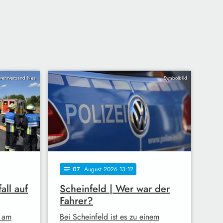
wehrverband Nea
Symbolbild
07
. August 2026 13:12
notes
all auf
Scheinfeld | Wer war der
Fahrer?
 am
Bei Scheinfeld ist es zu einem