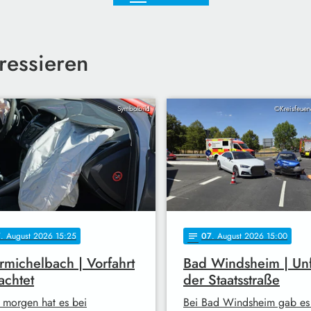
ressieren
Symbolbild
©Kreisfeuer
7
. August 2026 15:25
07
. August 2026 15:00
notes
michelbach | Vorfahrt
Bad Windsheim | Unf
achtet
der Staatsstraße
 morgen hat es bei
Bei Bad Windsheim gab es