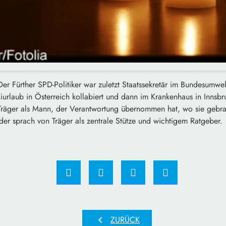
 Der Fürther SPD-Politiker war zuletzt Staatssekretär im Bundesumwe
Skiurlaub in Österreich kollabiert und dann im Krankenhaus in Innsbr
räger als Mann, der Verantwortung übernommen hat, wo sie gebra
er sprach von Träger als zentrale Stütze und wichtigem Ratgeber.
chevron_left
ZURÜCK