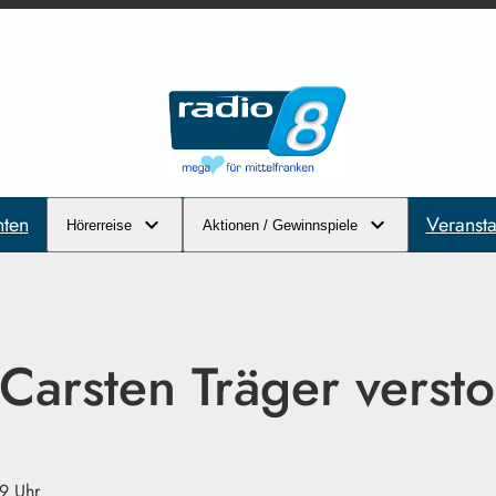
hten
Veransta
Hörerreise
Aktionen / Gewinnspiele
 Carsten Träger verst
9 Uhr