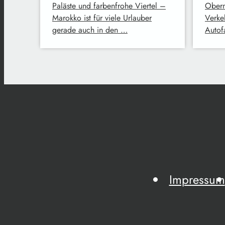
Paläste und farbenfrohe Viertel –
Oberm
Marokko ist für viele Urlauber
Verke
gerade auch in den …
Autofa
Impressum