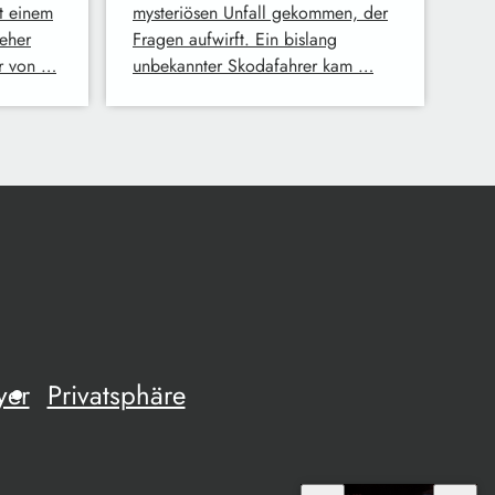
t einem
mysteriösen Unfall gekommen, der
eher
Fragen aufwirft. Ein bislang
er von …
unbekannter Skodafahrer kam …
yer
Privatsphäre