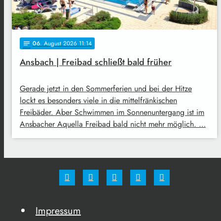
06
. August 2026 11:14
notes
Ansbach | Freibad schließt bald früher
Gerade jetzt in den Sommerferien und bei der Hitze
lockt es besonders viele in die mittelfränkischen
Freibäder. Aber Schwimmen im Sonnenuntergang ist im
Ansbacher Aquella Freibad bald nicht mehr möglich. …
Impressum