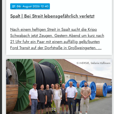
06
. August 2026 12:40
notes
Spalt | Bei Streit lebensgefährlich verletzt
Nach einem heftigen Streit in Spalt sucht die Kripo
Schwabach jetzt Zeugen. Gestern Abend um kurz nach
21 Uhr fuhr ein Paar mit einem auffällig gelb/bunten
Ford Transit auf der Dorfstraße in Großweingarten. …
© N-ERGIE, Stefanie Hoffmann