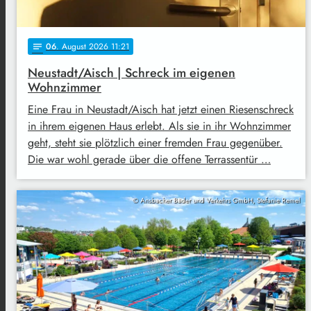
06
. August 2026 11:21
notes
Neustadt/Aisch | Schreck im eigenen
Wohnzimmer
Eine Frau in Neustadt/Aisch hat jetzt einen Riesenschreck
in ihrem eigenen Haus erlebt. Als sie in ihr Wohnzimmer
geht, steht sie plötzlich einer fremden Frau gegenüber.
Die war wohl gerade über die offene Terrassentür …
© Ansbacher Bäder und Verkehrs GmbH, Stefanie Remel