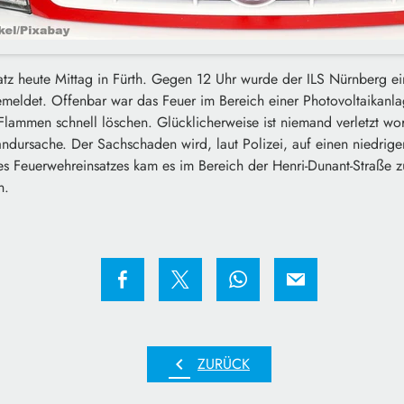
tz heute Mittag in Fürth. Gegen 12 Uhr wurde der ILS Nürnberg e
emeldet. Offenbar war das Feuer im Bereich einer Photovoltaikanl
lammen schnell löschen. Glücklicherweise ist niemand verletzt wo
Brandursache. Der Sachschaden wird, laut Polizei, auf einen niedrige
s Feuerwehreinsatzes kam es im Bereich der Henri-Dunant-Straße z
n.
chevron_left
ZURÜCK