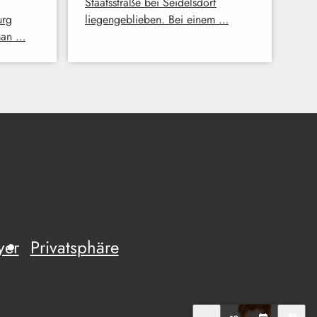
Staatsstraße bei Seidelsdorf
urg
liegengeblieben. Bei einem …
man …
yer
Privatsphäre