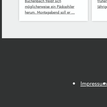
Büchenbach treibt sich
frühe
möglicherweise ein Pädophiler
Jähri
herum. Montagabend soll er …
Impressum