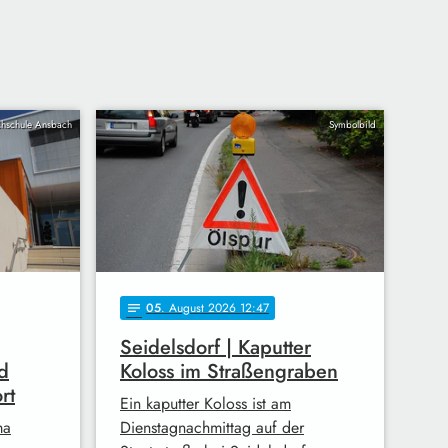
hschule Ansbach
Symbolbild
05
. August 2026 12:47
notes
Seidelsdorf | Kaputter
d
Koloss im Straßengraben
rt
Ein kaputter Koloss ist am
ma
Dienstagnachmittag auf der