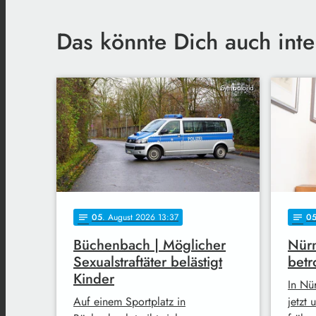
Das könnte Dich auch inte
Symbolbild
05
. August 2026 13:37
0
notes
notes
Büchenbach | Möglicher
Nürn
Sexualstraftäter belästigt
betr
Kinder
In Nü
Auf einem Sportplatz in
jetzt