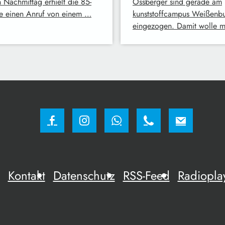
n Nachmittag erhielt die 85-
Ossberger sind gerade am
ge einen Anruf von einem …
kunststoffcampus Weißenb
eingezogen. Damit wolle 
Kontakt
Datenschutz
RSS-Feed
Radiopla