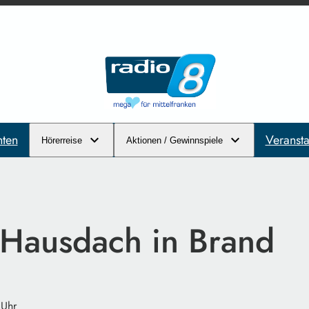
hten
Veransta
Hörerreise
Aktionen / Gewinnspiele
| Hausdach in Brand
 Uhr