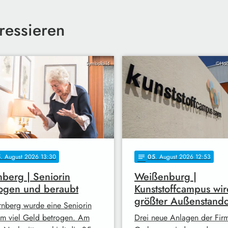
ressieren
Symbolbild
©Hoc
5
. August 2026 13:30
05
. August 2026 12:53
notes
berg | Seniorin
Weißenburg |
ogen und beraubt
Kunststoffcampus wir
größter Außenstando
rnberg wurde eine Seniorin
 um viel Geld betrogen. Am
Drei neue Anlagen der Fir