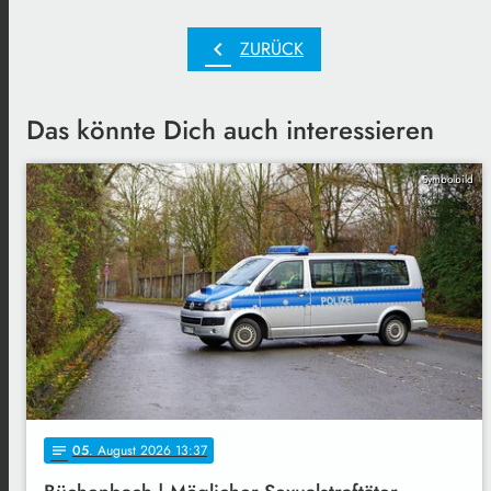
chevron_left
ZURÜCK
Das könnte Dich auch interessieren
Symbolbild
05
. August 2026 13:37
notes