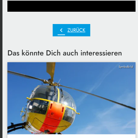
chevron_left
ZURÜCK
Das könnte Dich auch interessieren
Symbolbild