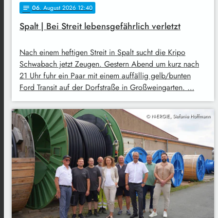
06
. August 2026 12:40
notes
Spalt | Bei Streit lebensgefährlich verletzt
Nach einem heftigen Streit in Spalt sucht die Kripo
Schwabach jetzt Zeugen. Gestern Abend um kurz nach
21 Uhr fuhr ein Paar mit einem auffällig gelb/bunten
Ford Transit auf der Dorfstraße in Großweingarten. …
© N-ERGIE, Stefanie Hoffmann