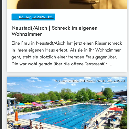
06
. August 2026 11:21
notes
Neustadt/Aisch | Schreck im eigenen
Wohnzimmer
Eine Frau in Neustadt/Aisch hat jetzt einen Riesenschreck
in ihrem eigenen Haus erlebt. Als sie in ihr Wohnzimmer
geht, steht sie plötzlich einer fremden Frau gegenüber.
Die war wohl gerade über die offene Terrassentür …
© Ansbacher Bäder und Verkehrs GmbH, Stefanie Remel