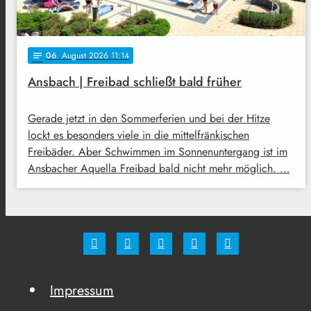
06
. August 2026 11:14
notes
Ansbach | Freibad schließt bald früher
Gerade jetzt in den Sommerferien und bei der Hitze
lockt es besonders viele in die mittelfränkischen
Freibäder. Aber Schwimmen im Sonnenuntergang ist im
Ansbacher Aquella Freibad bald nicht mehr möglich. …
Impressum