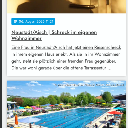
06
. August 2026 11:21
notes
Neustadt/Aisch | Schreck im eigenen
Wohnzimmer
Eine Frau in Neustadt/Aisch hat jetzt einen Riesenschreck
in ihrem eigenen Haus erlebt. Als sie in ihr Wohnzimmer
geht, steht sie plötzlich einer fremden Frau gegenüber.
Die war wohl gerade über die offene Terrassentür …
© Ansbacher Bäder und Verkehrs GmbH, Stefanie Remel