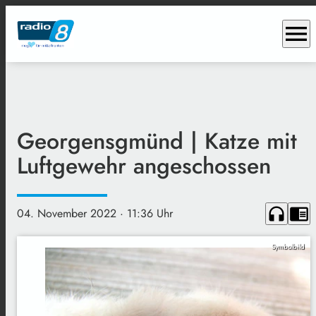
menu
Georgensgmünd | Katze mit
Luftgewehr angeschossen
headphones
chrome_reader_mode
04. November 2022
· 11:36 Uhr
Symbolbild