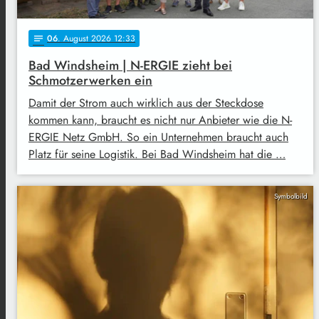
06
. August 2026 12:33
notes
Bad Windsheim | N-ERGIE zieht bei
Schmotzerwerken ein
Damit der Strom auch wirklich aus der Steckdose
kommen kann, braucht es nicht nur Anbieter wie die N-
ERGIE Netz GmbH. So ein Unternehmen braucht auch
Platz für seine Logistik. Bei Bad Windsheim hat die …
Symbolbild