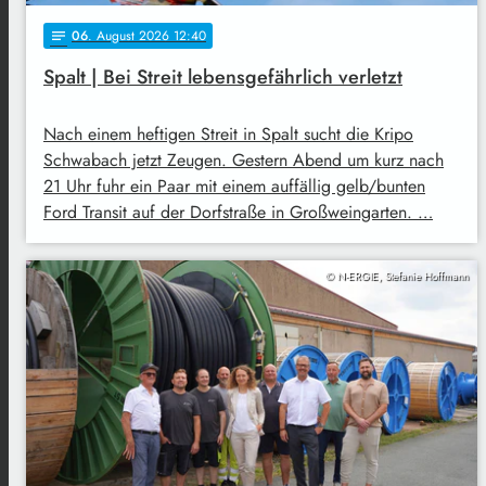
06
. August 2026 12:40
notes
Spalt | Bei Streit lebensgefährlich verletzt
Nach einem heftigen Streit in Spalt sucht die Kripo
Schwabach jetzt Zeugen. Gestern Abend um kurz nach
21 Uhr fuhr ein Paar mit einem auffällig gelb/bunten
Ford Transit auf der Dorfstraße in Großweingarten. …
© N-ERGIE, Stefanie Hoffmann