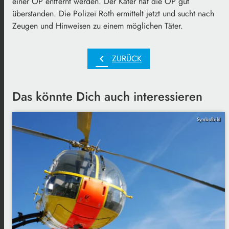
einer OP entfernt werden. Der Kater hat die OP gut
überstanden. Die Polizei Roth ermittelt jetzt und sucht nach
Zeugen und Hinweisen zu einem möglichen Täter.
chevron_left
ZURÜCK
Das könnte Dich auch interessieren
Symbolbild