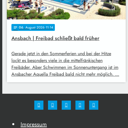
06
. August 2026 11:14
notes
Ansbach | Freibad schließt bald früher
Gerade jetzt in den Sommerferien und bei der Hitze
lockt es besonders viele in die mittelfränkischen
Freibäder. Aber Schwimmen im Sonnenuntergang ist im
Ansbacher Aquella Freibad bald nicht mehr möglich. …
Impressum