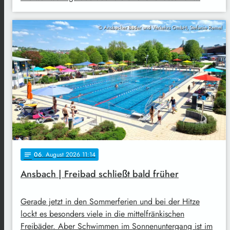
© Ansbacher Bäder und Verkehrs GmbH, Stefanie Remel
06
. August 2026 11:14
notes
Ansbach | Freibad schließt bald früher
Gerade jetzt in den Sommerferien und bei der Hitze
lockt es besonders viele in die mittelfränkischen
Freibäder. Aber Schwimmen im Sonnenuntergang ist im