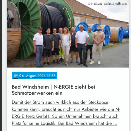
© N-ERGIE, Stefanie Hoffmann
06
. August 2026 12:33
notes
Bad Windsheim | N-ERGIE zieht bei
Schmotzerwerken ein
Damit der Strom auch wirklich aus der Steckdose
kommen kann, braucht es nicht nur Anbieter wie die N-
ERGIE Netz GmbH. So ein Unternehmen braucht auch
Platz für seine Logistik. Bei Bad Windsheim hat die …