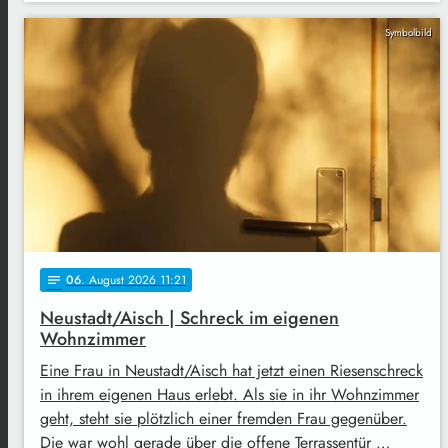
Symbolbild
06
. August 2026 11:21
notes
Neustadt/Aisch | Schreck im eigenen
Wohnzimmer
Eine Frau in Neustadt/Aisch hat jetzt einen Riesenschreck
in ihrem eigenen Haus erlebt. Als sie in ihr Wohnzimmer
geht, steht sie plötzlich einer fremden Frau gegenüber.
Die war wohl gerade über die offene Terrassentür …