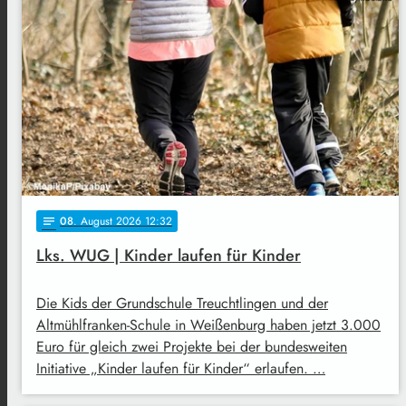
08
. August 2026 12:32
notes
Lks. WUG | Kinder laufen für Kinder
Die Kids der Grundschule Treuchtlingen und der
Altmühlfranken-Schule in Weißenburg haben jetzt 3.000
Euro für gleich zwei Projekte bei der bundesweiten
Initiative „Kinder laufen für Kinder“ erlaufen. …