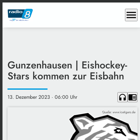
menu
Gunzenhausen | Eishockey-
Stars kommen zur Eisbahn
headphones
chrome_reader_mode
13. Dezember 2023
· 06:00 Uhr
Quelle: www.icetigers.de