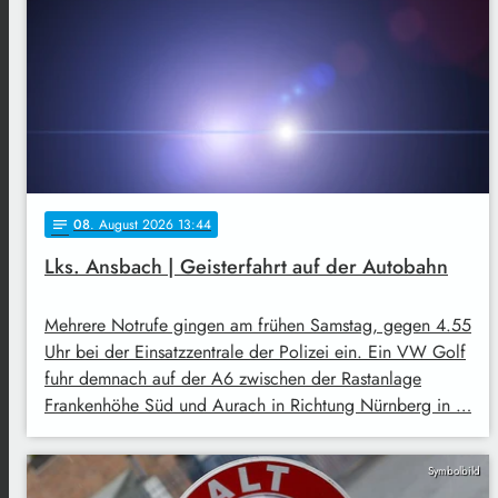
08
. August 2026 13:44
notes
Lks. Ansbach | Geisterfahrt auf der Autobahn
Mehrere Notrufe gingen am frühen Samstag, gegen 4.55
Uhr bei der Einsatzzentrale der Polizei ein. Ein VW Golf
fuhr demnach auf der A6 zwischen der Rastanlage
Frankenhöhe Süd und Aurach in Richtung Nürnberg in …
Symbolbild