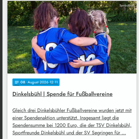
Symbolbild
08
. August 2026 12:11
notes
Dinkelsbühl | Spende für Fußballvereine
Gleich drei Dinkelsbühler Fußballvereine wurden jetzt mit
einer Spendenaktion unterstützt. Insgesamt liegt die
Spendensumme bei 1200 Euro, die der TSV Dinkelsbühl,
Sportfreunde Dinkelsbühl und der SV Segringen für …