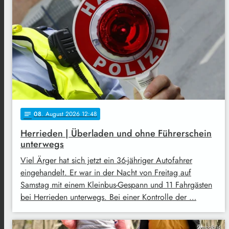
08
. August 2026 12:48
notes
Herrieden | Überladen und ohne Führerschein
unterwegs
Viel Ärger hat sich jetzt ein 36-jähriger Autofahrer
eingehandelt. Er war in der Nacht von Freitag auf
Samstag mit einem Kleinbus-Gespann und 11 Fahrgästen
bei Herrieden unterwegs. Bei einer Kontrolle der …
Symbolbild