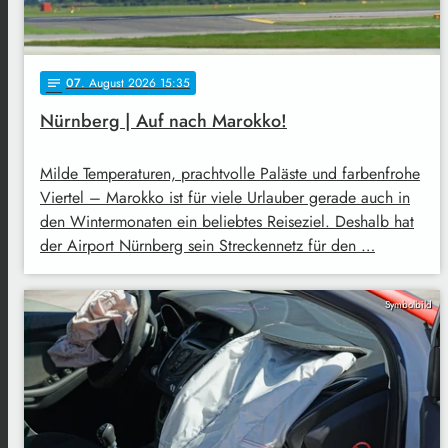
07
. August 2026 15:35
notes
Nürnberg | Auf nach Marokko!
Milde Temperaturen, prachtvolle Paläste und farbenfrohe
Viertel – Marokko ist für viele Urlauber gerade auch in
den Wintermonaten ein beliebtes Reiseziel. Deshalb hat
der Airport Nürnberg sein Streckennetz für den …
Symbolbild