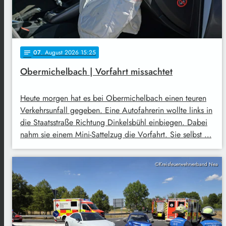
07
. August 2026 15:25
notes
Obermichelbach | Vorfahrt missachtet
Heute morgen hat es bei Obermichelbach einen teuren
Verkehrsunfall gegeben. Eine Autofahrerin wollte links in
die Staatsstraße Richtung Dinkelsbühl einbiegen. Dabei
nahm sie einem Mini-Sattelzug die Vorfahrt. Sie selbst …
©Kreisfeuerwehrverband Nea