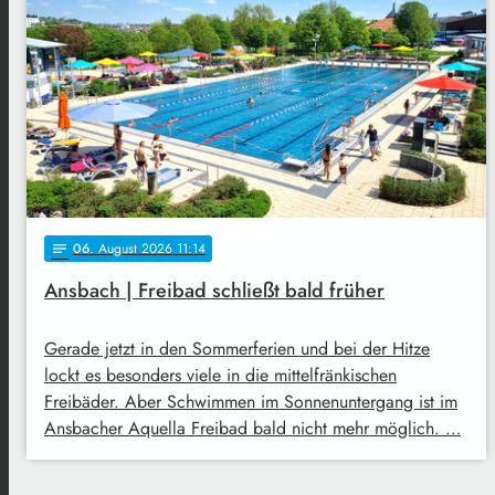
06
. August 2026 11:14
notes
Ansbach | Freibad schließt bald früher
Gerade jetzt in den Sommerferien und bei der Hitze
lockt es besonders viele in die mittelfränkischen
Freibäder. Aber Schwimmen im Sonnenuntergang ist im
Ansbacher Aquella Freibad bald nicht mehr möglich. …