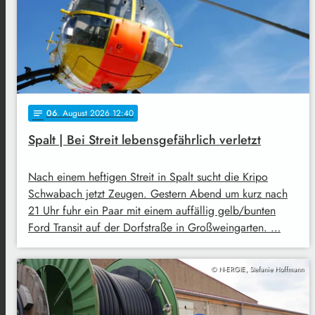
06
. August 2026 12:40
notes
Spalt | Bei Streit lebensgefährlich verletzt
Nach einem heftigen Streit in Spalt sucht die Kripo
Schwabach jetzt Zeugen. Gestern Abend um kurz nach
21 Uhr fuhr ein Paar mit einem auffällig gelb/bunten
Ford Transit auf der Dorfstraße in Großweingarten. …
© N-ERGIE, Stefanie Hoffmann