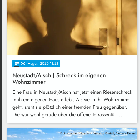
06
. August 2026 11:21
notes
Neustadt/Aisch | Schreck im eigenen
Wohnzimmer
Eine Frau in Neustadt/Aisch hat jetzt einen Riesenschreck
in ihrem eigenen Haus erlebt. Als sie in ihr Wohnzimmer
geht, steht sie plötzlich einer fremden Frau gegenüber.
Die war wohl gerade über die offene Terrassentür …
© Ansbacher Bäder und Verkehrs GmbH, Stefanie Remel