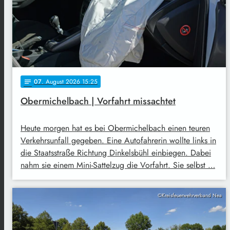
07
. August 2026 15:25
notes
Obermichelbach | Vorfahrt missachtet
Heute morgen hat es bei Obermichelbach einen teuren
Verkehrsunfall gegeben. Eine Autofahrerin wollte links in
die Staatsstraße Richtung Dinkelsbühl einbiegen. Dabei
nahm sie einem Mini-Sattelzug die Vorfahrt. Sie selbst …
©Kreisfeuerwehrverband Nea