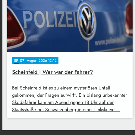
07
. August 2026 13:12
notes
Scheinfeld | Wer war der Fahrer?
Bei Scheinfeld ist es zu einem mysteriösen Unfall
gekommen, der Fragen aufwirft. Ein bislang unbekannter
Skodafahrer kam am Abend gegen 18 Uhr auf der
Staatsstraße bei Schwarzenberg in einer Linkskurve …