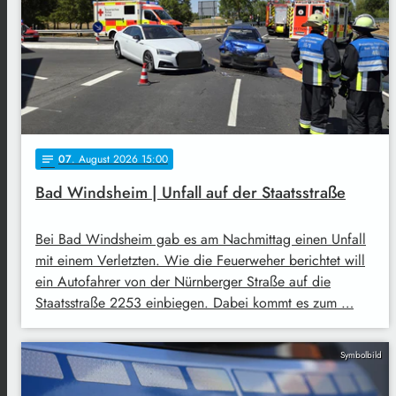
07
. August 2026 15:00
notes
Bad Windsheim | Unfall auf der Staatsstraße
Bei Bad Windsheim gab es am Nachmittag einen Unfall
mit einem Verletzten. Wie die Feuerweher berichtet will
ein Autofahrer von der Nürnberger Straße auf die
Staatsstraße 2253 einbiegen. Dabei kommt es zum …
Symbolbild