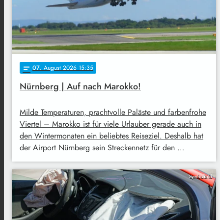
07
. August 2026 15:35
notes
Nürnberg | Auf nach Marokko!
Milde Temperaturen, prachtvolle Paläste und farbenfrohe
Viertel – Marokko ist für viele Urlauber gerade auch in
den Wintermonaten ein beliebtes Reiseziel. Deshalb hat
der Airport Nürnberg sein Streckennetz für den …
Symbolbild