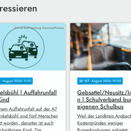
ressieren
©Rosy Bad Homburg Germany/Pixabay
7
. August 2026 11:01
07
. August 2026 10:02
notes
elsbühl | Auffahrunfall
Gebsattel/Neusitz/I
Kind
n | Schulverband bu
eigenen Schulbus
inem Auffahrunfall auf der A7
inkelsbühl sind fünf Menschen
Weil der Landkreis Ansbac
zt worden, darunter ist auch
Kostengründen weniger
echsjähriges Kind. Die …
Busverbindungen anbietet, 