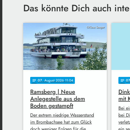
Das könnte Dich auch inte
©Klaus Seeger
07
. August 2026 11:04
0
notes
notes
Ramsberg | Neue
Dink
Anlegestelle aus dem
mit 
Boden gestampft
Bei e
Der extrem niedrige Wasserstand
bei D
im Brombachsee hat zum Glück
verlet
doch weniger Folgen für die
ein s