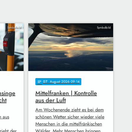
Symbolbild
Symbolbild
07
. August 2026 09:14
notes
nsinge
Mittelfranken | Kontrolle
cht
aus der Luft
Am Wochenende zieht es bei dem
h aus
schönen Wetter sicher wieder viele
Menschen in die mittelfränkischen
zieht der
Wälder. Mehr Menschen bringen …