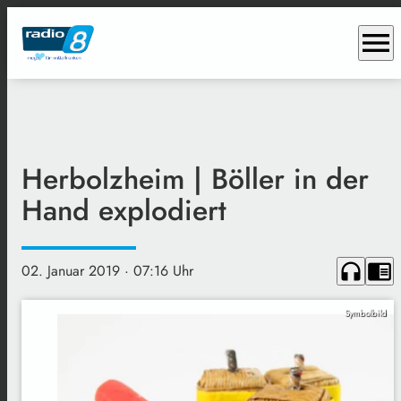
menu
Herbolzheim | Böller in der
Hand explodiert
headphones
chrome_reader_mode
02. Januar 2019
· 07:16 Uhr
Symbolbild