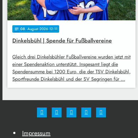
08
. August 2026 12:11
notes
Dinkelsbühl | Spende für Fußballvereine
Gleich drei Dinkelsbühler Fußballvereine wurden jetzt mit
einer Spendenaktion unterstützt. Insgesamt liegt die
Spendensumme bei 1200 Euro, die der TSV Dinkelsbühl,
Sportfreunde Dinkelsbühl und der SV Segringen für …
Impressum