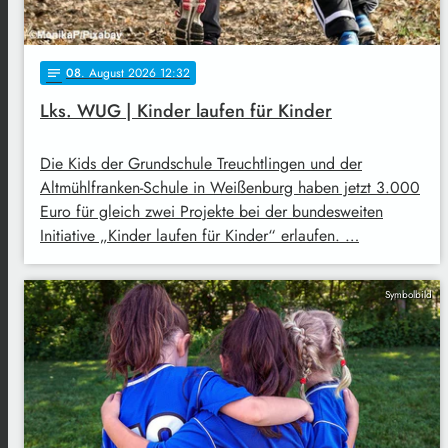
08
. August 2026 12:32
notes
Lks. WUG | Kinder laufen für Kinder
Die Kids der Grundschule Treuchtlingen und der
Altmühlfranken-Schule in Weißenburg haben jetzt 3.000
Euro für gleich zwei Projekte bei der bundesweiten
Initiative „Kinder laufen für Kinder“ erlaufen. …
Symbolbild