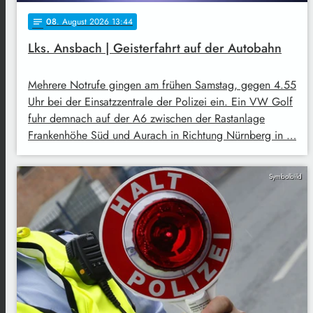
08
. August 2026 13:44
notes
Lks. Ansbach | Geisterfahrt auf der Autobahn
Mehrere Notrufe gingen am frühen Samstag, gegen 4.55
Uhr bei der Einsatzzentrale der Polizei ein. Ein VW Golf
fuhr demnach auf der A6 zwischen der Rastanlage
Frankenhöhe Süd und Aurach in Richtung Nürnberg in …
Symbolbild