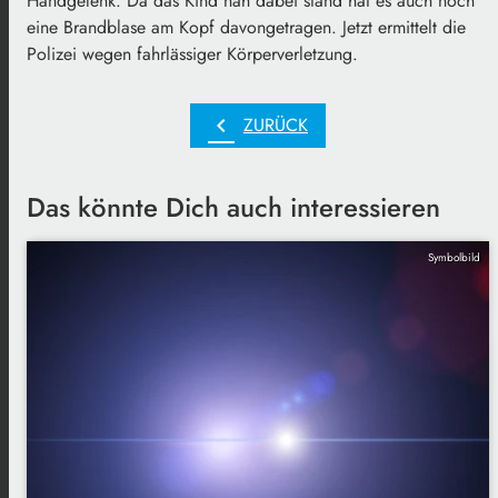
Handgelenk. Da das Kind nah dabei stand hat es auch noch
eine Brandblase am Kopf davongetragen. Jetzt ermittelt die
Polizei wegen fahrlässiger Körperverletzung.
chevron_left
ZURÜCK
Das könnte Dich auch interessieren
Symbolbild