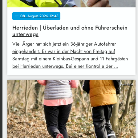
08
. August 2026 12:48
notes
Herrieden | Überladen und ohne Führerschein
unterwegs
Viel Ärger hat sich jetzt ein 36-jähriger Autofahrer
eingehandelt. Er war in der Nacht von Freitag auf
Samstag mit einem Kleinbus-Gespann und 11 Fahrgästen
bei Herrieden unterwegs. Bei einer Kontrolle der …
Symbolbild