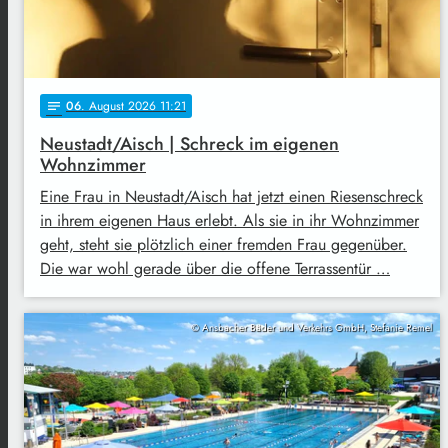
06
. August 2026 11:21
notes
Neustadt/Aisch | Schreck im eigenen
Wohnzimmer
Eine Frau in Neustadt/Aisch hat jetzt einen Riesenschreck
in ihrem eigenen Haus erlebt. Als sie in ihr Wohnzimmer
geht, steht sie plötzlich einer fremden Frau gegenüber.
Die war wohl gerade über die offene Terrassentür …
© Ansbacher Bäder und Verkehrs GmbH, Stefanie Remel