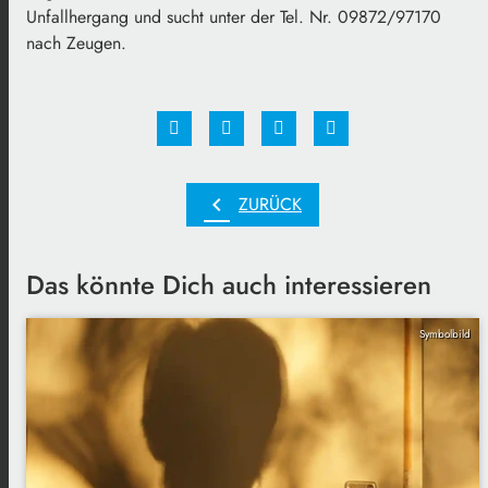
Unfallhergang und sucht unter der Tel. Nr. 09872/97170
nach Zeugen.
chevron_left
ZURÜCK
Das könnte Dich auch interessieren
Symbolbild