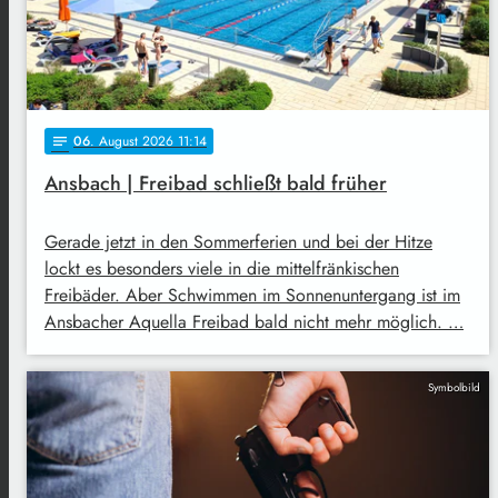
06
. August 2026 11:14
notes
Ansbach | Freibad schließt bald früher
Gerade jetzt in den Sommerferien und bei der Hitze
lockt es besonders viele in die mittelfränkischen
Freibäder. Aber Schwimmen im Sonnenuntergang ist im
Ansbacher Aquella Freibad bald nicht mehr möglich. …
Symbolbild