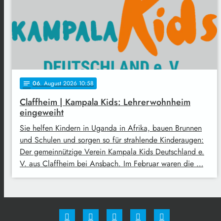
06
. August 2026 10:58
notes
Claffheim | Kampala Kids: Lehrerwohnheim
eingeweiht
Sie helfen Kindern in Uganda in Afrika, bauen Brunnen
und Schulen und sorgen so für strahlende Kinderaugen:
Der gemeinnützige Verein Kampala Kids Deutschland e.
V. aus Claffheim bei Ansbach. Im Februar waren die …