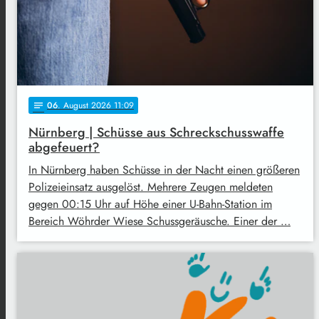
06
. August 2026 11:09
notes
Nürnberg | Schüsse aus Schreckschusswaffe
abgefeuert?
In Nürnberg haben Schüsse in der Nacht einen größeren
Polizeieinsatz ausgelöst. Mehrere Zeugen meldeten
gegen 00:15 Uhr auf Höhe einer U-Bahn-Station im
Bereich Wöhrder Wiese Schussgeräusche. Einer der …