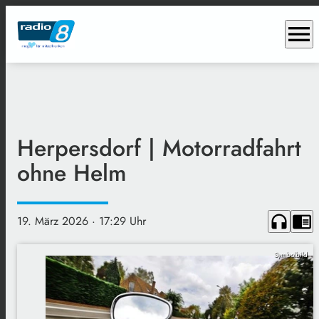
menu
Herpersdorf | Motorradfahrt
ohne Helm
headphones
chrome_reader_mode
19. März 2026
· 17:29 Uhr
Symbolbild