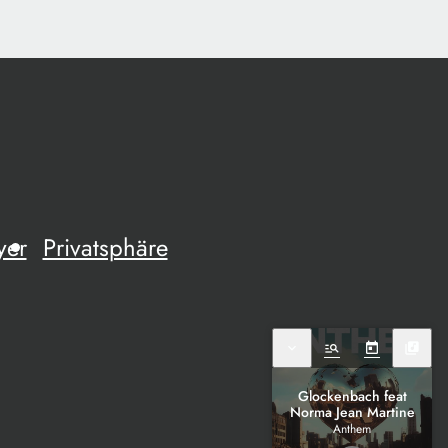
yer
Privatsphäre
expand_more
manage_search
today
library_music
Glockenbach feat
Norma Jean Martine
Anthem