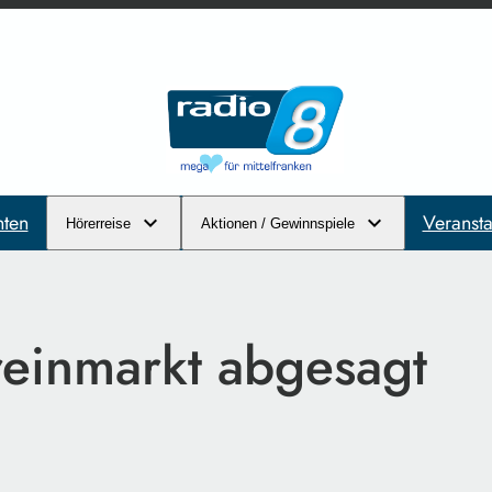
hten
Veransta
Hörerreise
Aktionen / Gewinnspiele
reinmarkt abgesagt