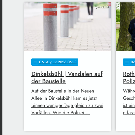
Symbolbild
06
. August 2026 06:13
0
notes
notes
Dinkelsbühl | Vandalen auf
Roth
der Baustelle
Poli
Auf der Baustelle in der Neuen
Währe
Allee in Dinkelsbühl kam es jetzt
Gesch
binnen weniger Tage gleich zu zwei
ist ei
Vorfällen. Wie die Polizei …
erfas