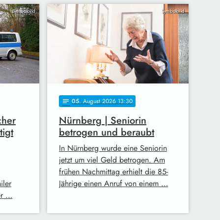
Symbolbild
Symbolbild
05
. August 2026 13:30
notes
cher
Nürnberg | Seniorin
tigt
betrogen und beraubt
In Nürnberg wurde eine Seniorin
jetzt um viel Geld betrogen. Am
frühen Nachmittag erhielt die 85-
iler
Jährige einen Anruf von einem …
er …