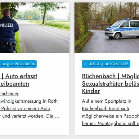
Symbolbild
6
. August 2026 06:04
05
. August 2026 13:37
notes
 | Auto erfasst
Büchenbach | Mögli
zeibeamten
Sexualstraftäter beläs
Kinder
nd einer
windigkeitsmessung in Roth
Auf einem Sportplatz in
n Polizist von einem Auto
Büchenbach treibt sich
st und verletzt worden. Die …
möglicherweise ein Pädoph
herum. Montagabend soll 