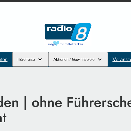
hten
Veransta
Hörerreise
Aktionen / Gewinnspiele
den | ohne Führersch
ht