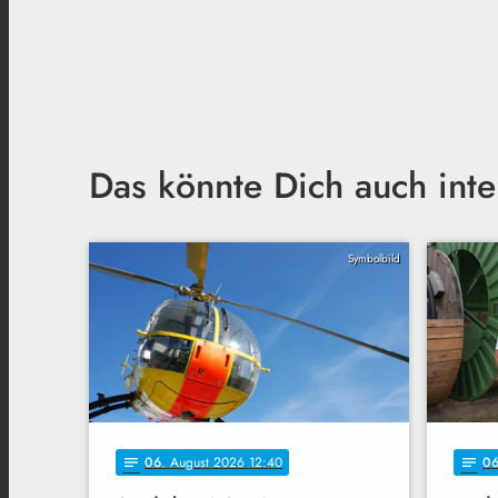
Das könnte Dich auch inte
Symbolbild
06
. August 2026 12:40
0
notes
notes