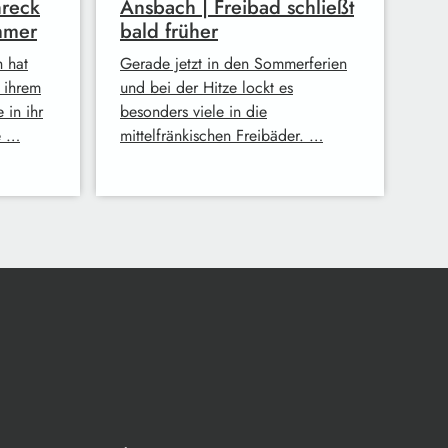
hreck
Ansbach | Freibad schließt
mmer
bald früher
h hat
Gerade jetzt in den Sommerferien
n ihrem
und bei der Hitze lockt es
 in ihr
besonders viele in die
e …
mittelfränkischen Freibäder. …