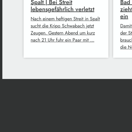
Spalt | Bei Streit
Bad
lebensgefährlich verletzt
zieh
ein
Nach einem heftigen Streit in Spalt
sucht die Kripo Schwabach jetzt
Damit
Zeugen. Gestern Abend um kurz
der S
nach 21 Uhr fuhr ein Paar mit …
brauc
die N