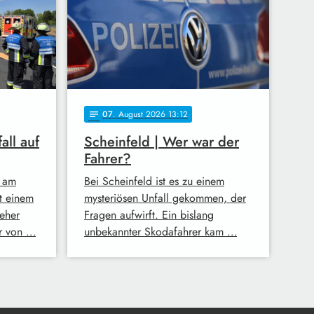
07
. August 2026 13:12
notes
all auf
Scheinfeld | Wer war der
Fahrer?
 am
Bei Scheinfeld ist es zu einem
t einem
mysteriösen Unfall gekommen, der
eher
Fragen aufwirft. Ein bislang
er von …
unbekannter Skodafahrer kam …