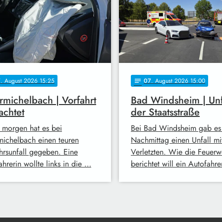
7
. August 2026 15:25
07
. August 2026 15:00
notes
michelbach | Vorfahrt
Bad Windsheim | Unf
achtet
der Staatsstraße
 morgen hat es bei
Bei Bad Windsheim gab es
ichelbach einen teuren
Nachmittag einen Unfall mi
hrsunfall gegeben. Eine
Verletzten. Wie die Feuerw
hrerin wollte links in die …
berichtet will ein Autofahr