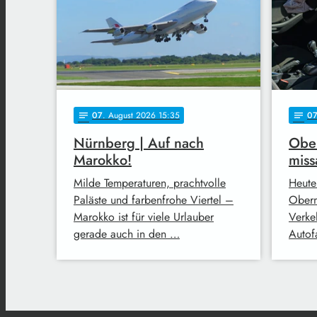
07
. August 2026 15:35
0
notes
notes
Nürnberg | Auf nach
Ober
Marokko!
miss
Milde Temperaturen, prachtvolle
Heute
Paläste und farbenfrohe Viertel –
Oberm
Marokko ist für viele Urlauber
Verke
gerade auch in den …
Autofa