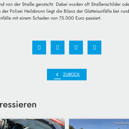
nd von der Straße gerutscht. Dabei wurden oft Straßenschilder ode
 der Polizei Heilsbronn liegt die Bilanz der Glatteisunfälle bei r
Unfälle mit einem Schaden von 75.000 Euro passiert.
chevron_left
ZURÜCK
ressieren
Symbolbild
©Kreisfeuer