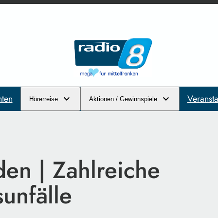
hten
Veransta
Hörerreise
Aktionen / Gewinnspiele
den | Zahlreiche
sunfälle