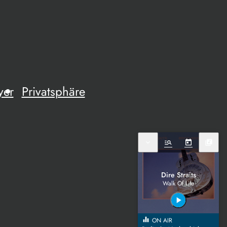
yer
Privatsphäre
expand_more
manage_search
today
library_music
Dire Straits
Walk Of Life
play_arrow
equalizer
ON AIR