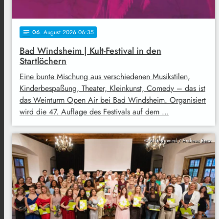
06
. August 2026 06:35
notes
Bad Windsheim | Kult-Festival in den
Startlöchern
Eine bunte Mischung aus verschiedenen Musikstilen,
Kinderbespaßung, Theater, Kleinkunst, Comedy – das ist
das Weinturm Open Air bei Bad Windsheim. Organisiert
wird die 47. Auflage des Festivals auf dem …
© ANregiomed / Andreas Benz