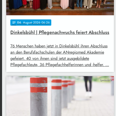
06
. August 2026 06:26
notes
Dinkelsbühl | Pflegenachwuchs feiert Abschluss
76 Menschen haben jetzt in Dinkelsbühl ihren Abschluss
an den Berufsfachschulen der ANregiomed Akademie
gefeiert. 40 von ihnen sind jetzt ausgebildete
Pflegefachleute, 36 Pflegefachhelferinnen und -helfer. …
Symbolbild