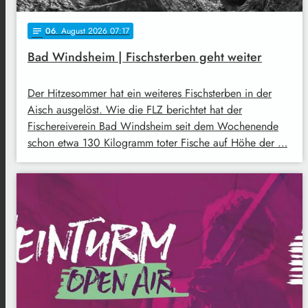
06
. August 2026 07:17
notes
Bad Windsheim | Fischsterben geht weiter
Der Hitzesommer hat ein weiteres Fischsterben in der
Aisch ausgelöst. Wie die FLZ berichtet hat der
Fischereiverein Bad Windsheim seit dem Wochenende
schon etwa 130 Kilogramm toter Fische auf Höhe der …