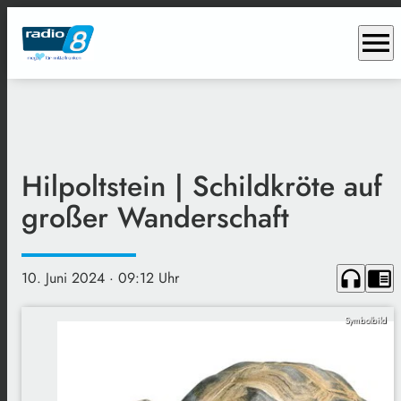
menu
Hilpoltstein | Schildkröte auf
großer Wanderschaft
headphones
chrome_reader_mode
10. Juni 2024
· 09:12 Uhr
Symbolbild