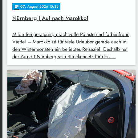
07
. August 2026 15:35
notes
Nürnberg | Auf nach Marokko!
Milde Temperaturen, prachtvolle Paläste und farbenfrohe
Viertel – Marokko ist für viele Urlauber gerade auch in
den Wintermonaten ein beliebtes Reiseziel. Deshalb hat
der Airport Nürnberg sein Streckennetz für den …
Symbolbild