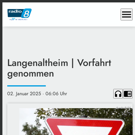
menu
Langenaltheim | Vorfahrt
genommen
headphones
chrome_reader_mode
02. Januar 2025
· 06:06 Uhr
Symbolbild