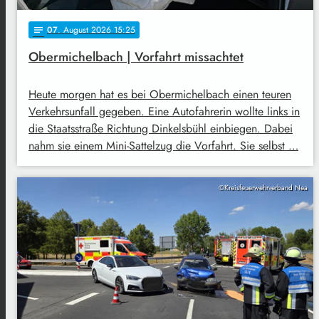
07
. August 2026 15:25
notes
Obermichelbach | Vorfahrt missachtet
Heute morgen hat es bei Obermichelbach einen teuren
Verkehrsunfall gegeben. Eine Autofahrerin wollte links in
die Staatsstraße Richtung Dinkelsbühl einbiegen. Dabei
nahm sie einem Mini-Sattelzug die Vorfahrt. Sie selbst …
©Kreisfeuerwehrverband Nea