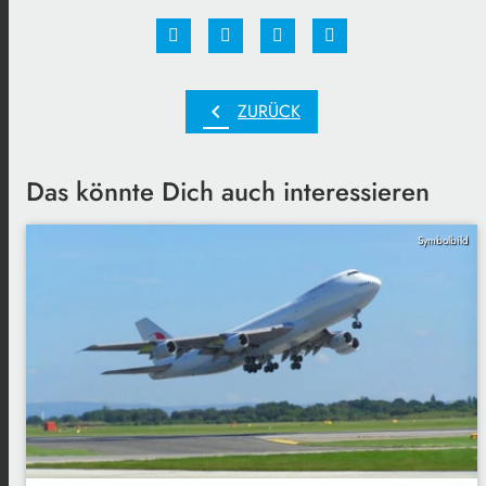
chevron_left
ZURÜCK
Das könnte Dich auch interessieren
Symbolbild