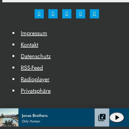
Impressum
Kontakt
Datenschutz
RSS-Feed
Radioplayer
Privatsphäre
Jonas Brothers
library_music
play_arrow
Only Human