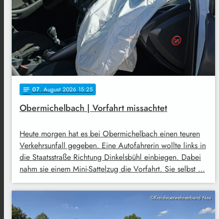
07
. August 2026 15:25
notes
Obermichelbach | Vorfahrt missachtet
Heute morgen hat es bei Obermichelbach einen teuren
Verkehrsunfall gegeben. Eine Autofahrerin wollte links in
die Staatsstraße Richtung Dinkelsbühl einbiegen. Dabei
nahm sie einem Mini-Sattelzug die Vorfahrt. Sie selbst …
©Kreisfeuerwehrverband Nea