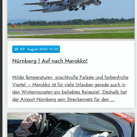
07
. August 2026 15:35
notes
Nürnberg | Auf nach Marokko!
Milde Temperaturen, prachtvolle Paläste und farbenfrohe
Viertel – Marokko ist für viele Urlauber gerade auch in
den Wintermonaten ein beliebtes Reiseziel. Deshalb hat
der Airport Nürnberg sein Streckennetz für den …
Symbolbild