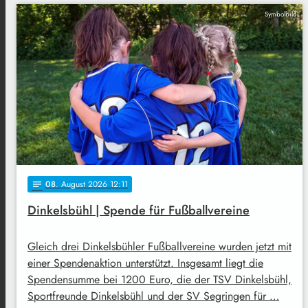
Symbolbild
08
. August 2026 12:11
notes
Dinkelsbühl | Spende für Fußballvereine
Gleich drei Dinkelsbühler Fußballvereine wurden jetzt mit
einer Spendenaktion unterstützt. Insgesamt liegt die
Spendensumme bei 1200 Euro, die der TSV Dinkelsbühl,
Sportfreunde Dinkelsbühl und der SV Segringen für …