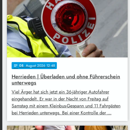
08
. August 2026 12:48
notes
Herrieden | Überladen und ohne Führerschein
unterwegs
Viel Ärger hat sich jetzt ein 36-jähriger Autofahrer
eingehandelt. Er war in der Nacht von Freitag auf
Samstag mit einem Kleinbus-Gespann und 11 Fahrgästen
bei Herrieden unterwegs. Bei einer Kontrolle der …
Symbolbild