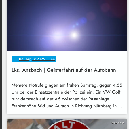
08
. August 2026 13:44
notes
Lks. Ansbach | Geisterfahrt auf der Autobahn
Mehrere Notrufe gingen am frühen Samstag, gegen 4.55
Uhr bei der Einsatzzentrale der Polizei ein. Ein VW Golf
fuhr demnach auf der A6 zwischen der Rastanlage
Frankenhöhe Süd und Aurach in Richtung Nürnberg in …
Symbolbild