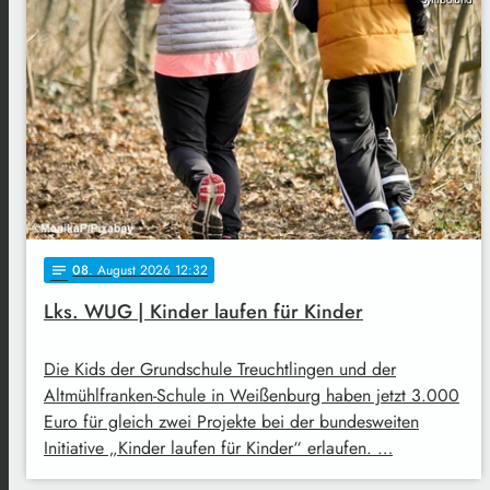
08
. August 2026 12:32
notes
Lks. WUG | Kinder laufen für Kinder
Die Kids der Grundschule Treuchtlingen und der
Altmühlfranken-Schule in Weißenburg haben jetzt 3.000
Euro für gleich zwei Projekte bei der bundesweiten
Initiative „Kinder laufen für Kinder“ erlaufen. …