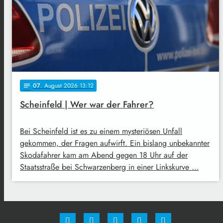
07
. August 2026 13:12
notes
Scheinfeld | Wer war der Fahrer?
Bei Scheinfeld ist es zu einem mysteriösen Unfall
gekommen, der Fragen aufwirft. Ein bislang unbekannter
Skodafahrer kam am Abend gegen 18 Uhr auf der
Staatsstraße bei Schwarzenberg in einer Linkskurve …