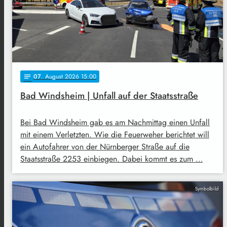
07
. August 2026 15:00
notes
Bad Windsheim | Unfall auf der Staatsstraße
Bei Bad Windsheim gab es am Nachmittag einen Unfall
mit einem Verletzten. Wie die Feuerweher berichtet will
ein Autofahrer von der Nürnberger Straße auf die
Staatsstraße 2253 einbiegen. Dabei kommt es zum …
Symbolbild