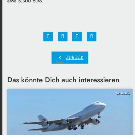
etwa 5.300 Euro.
chevron_left
ZURÜCK
Das könnte Dich auch interessieren
Symbolbild