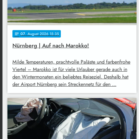
07
. August 2026 15:35
notes
Nürnberg | Auf nach Marokko!
Milde Temperaturen, prachtvolle Paläste und farbenfrohe
Viertel – Marokko ist für viele Urlauber gerade auch in
den Wintermonaten ein beliebtes Reiseziel. Deshalb hat
der Airport Nürnberg sein Streckennetz für den …
Symbolbild