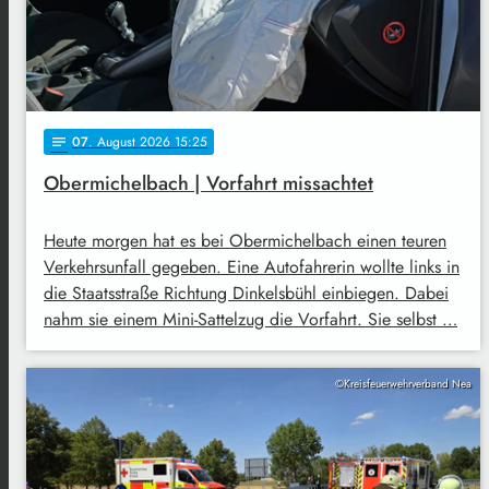
07
. August 2026 15:25
notes
Obermichelbach | Vorfahrt missachtet
Heute morgen hat es bei Obermichelbach einen teuren
Verkehrsunfall gegeben. Eine Autofahrerin wollte links in
die Staatsstraße Richtung Dinkelsbühl einbiegen. Dabei
nahm sie einem Mini-Sattelzug die Vorfahrt. Sie selbst …
©Kreisfeuerwehrverband Nea