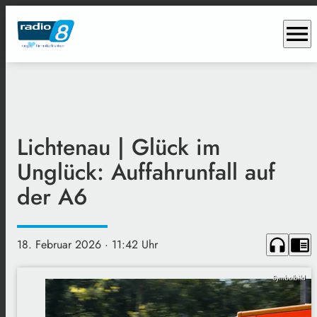
menu
Lichtenau | Glück im
Unglück: Auffahrunfall auf
der A6
headphones
chrome_reader_mode
18. Februar 2026
· 11:42 Uhr
Symbolbild