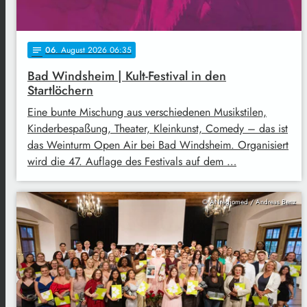
06
. August 2026 06:35
notes
Bad Windsheim | Kult-Festival in den
Startlöchern
Eine bunte Mischung aus verschiedenen Musikstilen,
Kinderbespaßung, Theater, Kleinkunst, Comedy – das ist
das Weinturm Open Air bei Bad Windsheim. Organisiert
wird die 47. Auflage des Festivals auf dem …
© ANregiomed / Andreas Benz