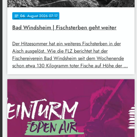
06
. August 2026 07:17
notes
Bad Windsheim | Fischsterben geht weiter
Der Hitzesommer hat ein weiteres Fischsterben in der
Aisch ausgelöst. Wie die FLZ berichtet hat der
Fischereiverein Bad Windsheim seit dem Wochenende
schon etwa 130 Kilogramm toter Fische auf Höhe der …