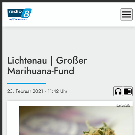
menu
Lichtenau | Großer
Marihuana-Fund
headphones
chrome_reader_mode
23. Februar 2021
· 11:42 Uhr
Symbolbild