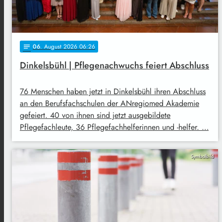
06
. August 2026 06:26
notes
Dinkelsbühl | Pflegenachwuchs feiert Abschluss
76 Menschen haben jetzt in Dinkelsbühl ihren Abschluss
an den Berufsfachschulen der ANregiomed Akademie
gefeiert. 40 von ihnen sind jetzt ausgebildete
Pflegefachleute, 36 Pflegefachhelferinnen und -helfer. …
Symbolbild