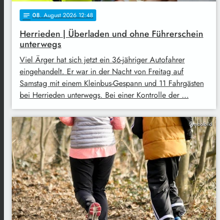
08
. August 2026 12:48
notes
Herrieden | Überladen und ohne Führerschein
unterwegs
Viel Ärger hat sich jetzt ein 36-jähriger Autofahrer
eingehandelt. Er war in der Nacht von Freitag auf
Samstag mit einem Kleinbus-Gespann und 11 Fahrgästen
bei Herrieden unterwegs. Bei einer Kontrolle der …
Symbolbild