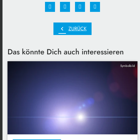
chevron_left
ZURÜCK
Das könnte Dich auch interessieren
Symbolbild