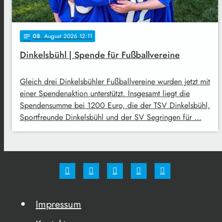
08
. August 2026 12:11
notes
Dinkelsbühl | Spende für Fußballvereine
Gleich drei Dinkelsbühler Fußballvereine wurden jetzt mit
einer Spendenaktion unterstützt. Insgesamt liegt die
Spendensumme bei 1200 Euro, die der TSV Dinkelsbühl,
Sportfreunde Dinkelsbühl und der SV Segringen für …
Impressum