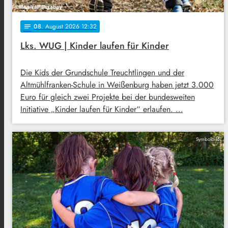
08
. August 2026 12:32
notes
Lks. WUG | Kinder laufen für Kinder
Die Kids der Grundschule Treuchtlingen und der
Altmühlfranken-Schule in Weißenburg haben jetzt 3.000
Euro für gleich zwei Projekte bei der bundesweiten
Initiative „Kinder laufen für Kinder“ erlaufen. …
Symbolbild