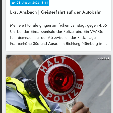
08
. August 2026 13:44
notes
Lks. Ansbach | Geisterfahrt auf der Autobahn
Mehrere Notrufe gingen am frühen Samstag, gegen 4.55
Uhr bei der Einsatzzentrale der Polizei ein. Ein VW Golf
fuhr demnach auf der A6 zwischen der Rastanlage
Frankenhöhe Süd und Aurach in Richtung Nürnberg in …
Symbolbild