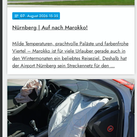
07
. August 2026 15:35
notes
Nürnberg | Auf nach Marokko!
Milde Temperaturen, prachtvolle Paläste und farbenfrohe
Viertel – Marokko ist für viele Urlauber gerade auch in
den Wintermonaten ein beliebtes Reiseziel. Deshalb hat
der Airport Nürnberg sein Streckennetz für den …
Symbolbild