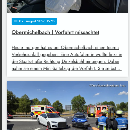
07
. August 2026 15:25
notes
Obermichelbach | Vorfahrt missachtet
Heute morgen hat es bei Obermichelbach einen teuren
Verkehrsunfall gegeben. Eine Autofahrerin wollte links in
die Staatsstraße Richtung Dinkelsbühl einbiegen. Dabei
nahm sie einem Mini-Sattelzug die Vorfahrt. Sie selbst …
©Kreisfeuerwehrverband Nea