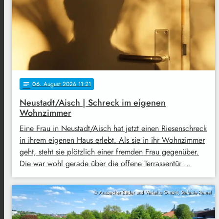
06
. August 2026 11:21
notes
Neustadt/Aisch | Schreck im eigenen
Wohnzimmer
Eine Frau in Neustadt/Aisch hat jetzt einen Riesenschreck
in ihrem eigenen Haus erlebt. Als sie in ihr Wohnzimmer
geht, steht sie plötzlich einer fremden Frau gegenüber.
Die war wohl gerade über die offene Terrassentür …
© Ansbacher Bäder und Verkehrs GmbH, Stefanie Remel