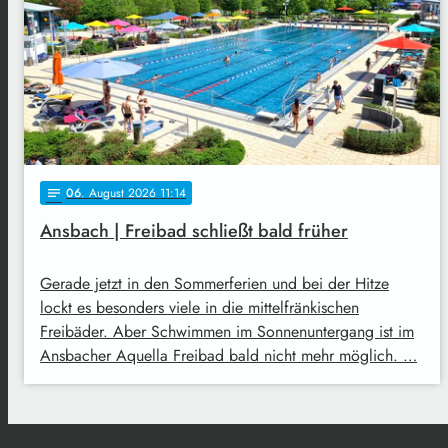
06
. August 2026 11:14
notes
Ansbach | Freibad schließt bald früher
Gerade jetzt in den Sommerferien und bei der Hitze
lockt es besonders viele in die mittelfränkischen
Freibäder. Aber Schwimmen im Sonnenuntergang ist im
Ansbacher Aquella Freibad bald nicht mehr möglich. …