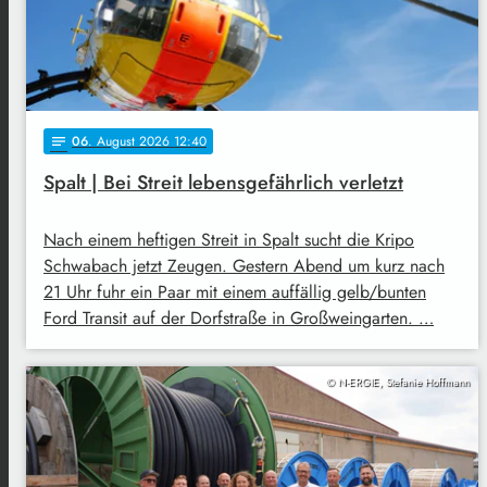
06
. August 2026 12:40
notes
Spalt | Bei Streit lebensgefährlich verletzt
Nach einem heftigen Streit in Spalt sucht die Kripo
Schwabach jetzt Zeugen. Gestern Abend um kurz nach
21 Uhr fuhr ein Paar mit einem auffällig gelb/bunten
Ford Transit auf der Dorfstraße in Großweingarten. …
© N-ERGIE, Stefanie Hoffmann