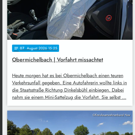
07
. August 2026 15:25
notes
Obermichelbach | Vorfahrt missachtet
Heute morgen hat es bei Obermichelbach einen teuren
Verkehrsunfall gegeben. Eine Autofahrerin wollte links in
die Staatsstraße Richtung Dinkelsbühl einbiegen. Dabei
nahm sie einem Mini-Sattelzug die Vorfahrt. Sie selbst …
©Kreisfeuerwehrverband Nea