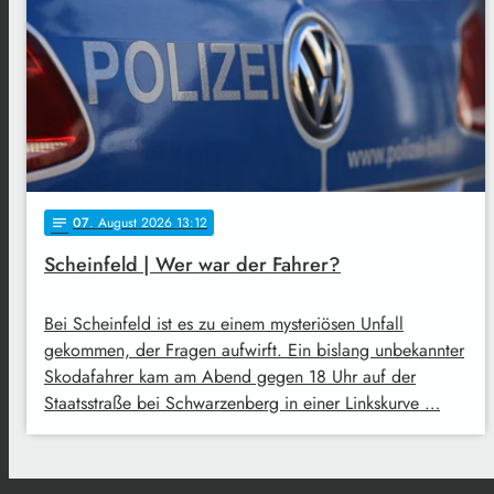
07
. August 2026 13:12
notes
Scheinfeld | Wer war der Fahrer?
Bei Scheinfeld ist es zu einem mysteriösen Unfall
gekommen, der Fragen aufwirft. Ein bislang unbekannter
Skodafahrer kam am Abend gegen 18 Uhr auf der
Staatsstraße bei Schwarzenberg in einer Linkskurve …