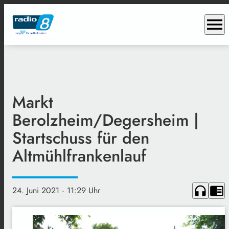
menu
Markt
Berolzheim/Degersheim |
Startschuss für den
Altmühlfrankenlauf
headphones
chrome_reader_mode
24. Juni 2021
· 11:29 Uhr