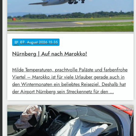
07
. August 2026 15:35
notes
Nürnberg | Auf nach Marokko!
Milde Temperaturen, prachtvolle Paläste und farbenfrohe
Viertel – Marokko ist für viele Urlauber gerade auch in
den Wintermonaten ein beliebtes Reiseziel. Deshalb hat
der Airport Nürnberg sein Streckennetz für den …
Symbolbild