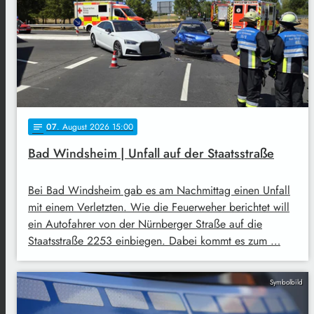
07
. August 2026 15:00
notes
Bad Windsheim | Unfall auf der Staatsstraße
Bei Bad Windsheim gab es am Nachmittag einen Unfall
mit einem Verletzten. Wie die Feuerweher berichtet will
ein Autofahrer von der Nürnberger Straße auf die
Staatsstraße 2253 einbiegen. Dabei kommt es zum …
Symbolbild