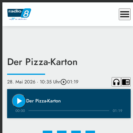
menu
Der Pizza-Karton
headphones
chrome_reader_mode
28. Mai 2026
· 10:35 Uhr
play_circle_outline
01:19
play_arrow
Der Pizza-Karton
00:00
01:19