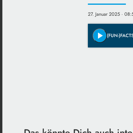
27. Januar 2025
· 08:
play_arrow
(FUN-)FACTS
Das könnte Dich auch inte