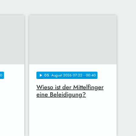
10
05
. August 2026 07:22
· 00:40
play_arrow
Wieso ist der Mittelfinger
eine Beleidigung?