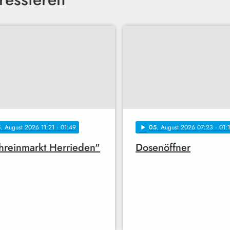
5
. August 2026 11:21
· 01:49
05
. August 2026 07:23
· 01:
play_arrow
hreinmarkt Herrieden"
Dosenöffner