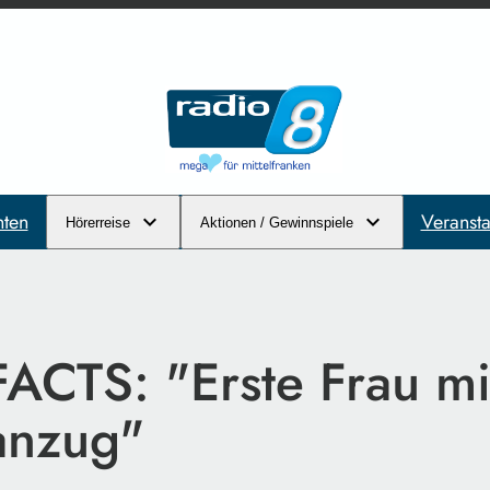
hten
Veransta
Hörerreise
Aktionen / Gewinnspiele
FACTS: "Erste Frau mi
anzug"