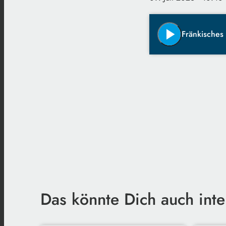
play_arrow
Fränkisches
Das könnte Dich auch inte