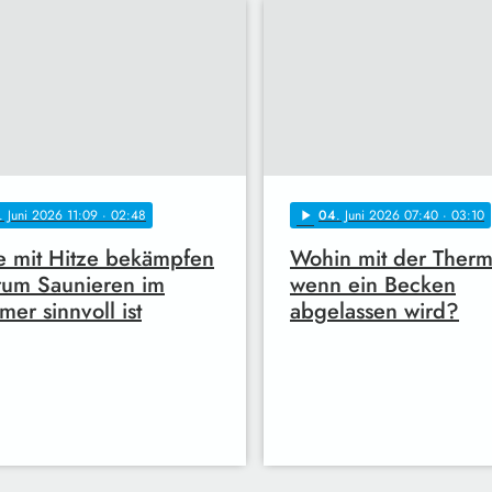
. Juni 2026 11:09
· 02:48
04
. Juni 2026 07:40
· 03:10
play_arrow
e mit Hitze bekämpfen
Wohin mit der Therm
rum Saunieren im
wenn ein Becken
er sinnvoll ist
abgelassen wird?