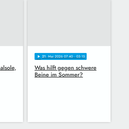
21
. Mai 2026 07:40
· 03:15
play_arrow
alsole,
Was hilft gegen schwere
Beine im Sommer?