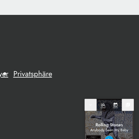
yer
Privatsphäre
expand_more
manage_search
today
library_music
Rolling Stones
Anybody Seen My Baby