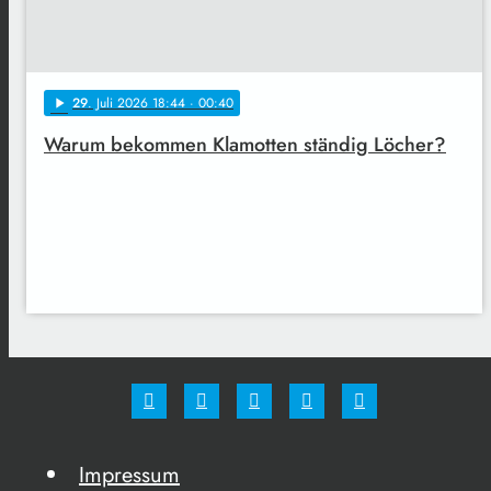
29
. Juli 2026 18:44
· 00:40
play_arrow
Warum bekommen Klamotten ständig Löcher?
Impressum