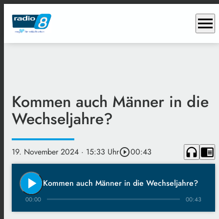
menu
Kommen auch Männer in die
Wechseljahre?
headphones
chrome_reader_mode
19. November 2024
· 15:33 Uhr
play_circle_outline
00:43
play_arrow
Kommen auch Männer in die Wechseljahre?
00:00
00:43