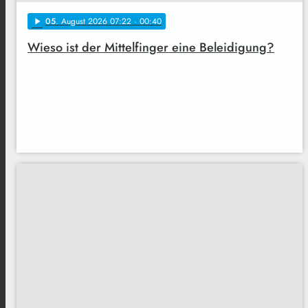
05
. August 2026 07:22
· 00:40
play_arrow
Wieso ist der Mittelfinger eine Beleidigung?