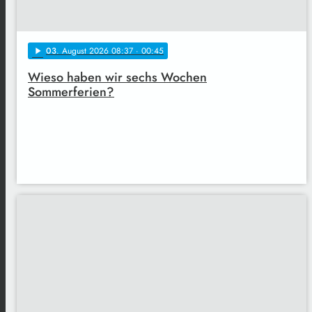
03
. August 2026 08:37
· 00:45
play_arrow
Wieso haben wir sechs Wochen
Sommerferien?