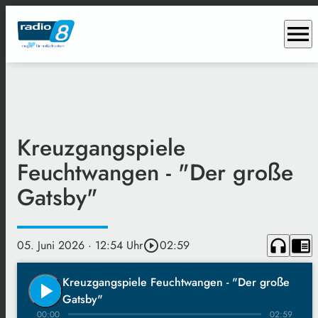
menu
Kreuzgangspiele
Feuchtwangen - "Der große
Gatsby"
headphones
chrome_reader_mode
05. Juni 2026
· 12:54 Uhr
play_circle_outline
02:59
Kreuzgangspiele Feuchtwangen - "Der große
play_arrow
Gatsby"
00:00
02:59