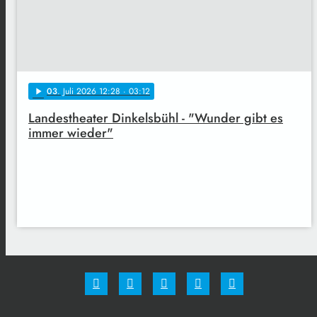
03
. Juli 2026 12:28
· 03:12
play_arrow
Landestheater Dinkelsbühl - "Wunder gibt es
immer wieder"