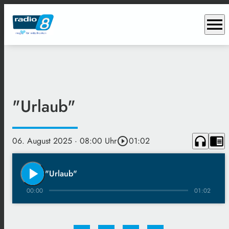
menu
"Urlaub"
headphones
chrome_reader_mode
06. August 2025
· 08:00 Uhr
play_circle_outline
01:02
play_arrow
"Urlaub"
00:00
01:02