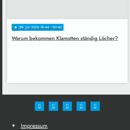
29
. Juli 2026 18:44
· 00:40
play_arrow
Warum bekommen Klamotten ständig Löcher?
Impressum