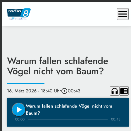
menu
Warum fallen schlafende
Vögel nicht vom Baum?
headphones
chrome_reader_mode
16. März 2026
· 18:40 Uhr
play_circle_outline
00:43
Warum fallen schlafende Vögel nicht vom
play_arrow
Baum?
00:00
00:43