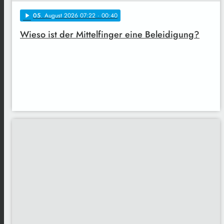
05
. August 2026 07:22
· 00:40
play_arrow
Wieso ist der Mittelfinger eine Beleidigung?