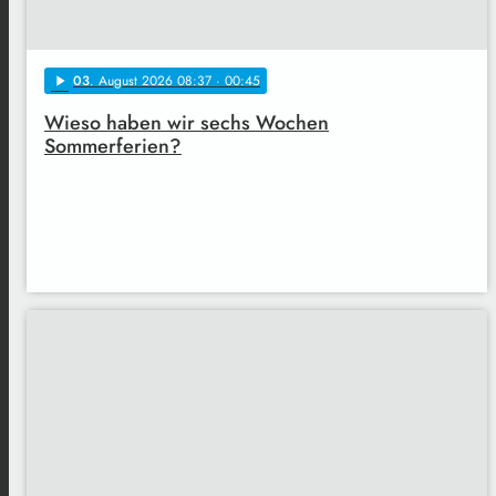
03
. August 2026 08:37
· 00:45
play_arrow
Wieso haben wir sechs Wochen
Sommerferien?